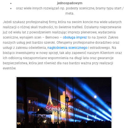
jednospadowym
oraz wiele innych rozwiązań np. podesty sceniczne, bramy typu start /
meta.
Jeżeli szukasz profesjonalnej firmy, która na swoim koncie ma wiele udanych
realizacji o różnej skali trudności, to świetnie trafiłeś. Działamy nieprzerwanie
już od wielu lat z powodzeniem realizując imprezy plenerowe, wydarzenia
sceniczne, wynajem scen – Bemowo –
obsługa imprez
to na żywioł. Zakres
naszych usług jest bardzo szeroki. Oferujemy profesjonalne doradztwo oraz
usługi z zakresu oświetlenia,
nagłośnienia scenicznego
i estradowego. Na
bieżąco inwestujemy w nowy sprzęt, tak aby zapewnić naszym Klientom oraz
ich odbiorcą niezapomniane wspomnienia na długi lata oraz gwarancje
bezpieczeństwa, która jest również dla nas bardzo ważna przy realizacji
eventów.