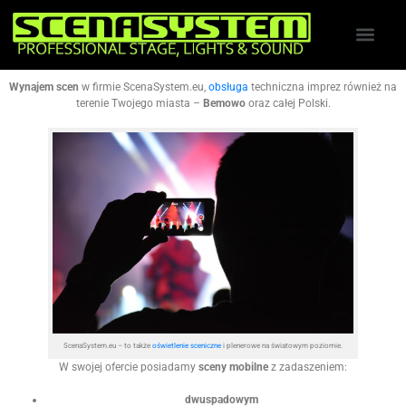
Wynajem scen
w firmie ScenaSystem.eu,
obsługa
techniczna imprez również na
terenie Twojego miasta –
Bemowo
oraz całej Polski.
ScenaSystem.eu – to także
oświetlenie sceniczne
i plenerowe na światowym poziomie.
W swojej ofercie posiadamy
sceny mobilne
z zadaszeniem:
dwuspadowym