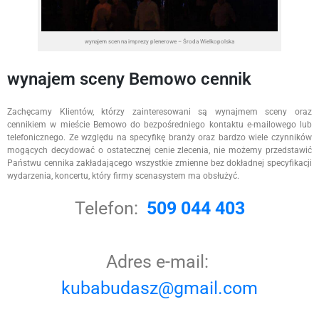
wynajem scen na imprezy plenerowe – Środa Wielkopolska
wynajem sceny Bemowo cennik
Zachęcamy Klientów, którzy zainteresowani są wynajmem sceny oraz
cennikiem w mieście Bemowo do bezpośredniego kontaktu e-mailowego lub
telefonicznego. Ze względu na specyfikę branży oraz bardzo wiele czynników
mogących decydować o ostatecznej cenie zlecenia, nie możemy przedstawić
Państwu cennika zakładającego wszystkie zmienne bez dokładnej specyfikacji
wydarzenia, koncertu, który firmy scenasystem ma obsłużyć.
Telefon:
509 044 403
Adres e-mail:
kubabudasz@gmail.com