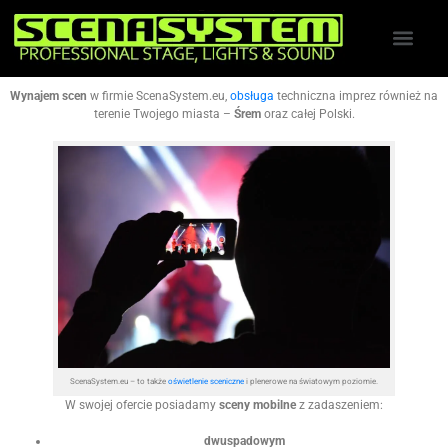
Wynajem scen
w firmie ScenaSystem.eu,
obsługa
techniczna imprez również na
terenie Twojego miasta –
Śrem
oraz całej Polski.
ScenaSystem.eu – to także
oświetlenie sceniczne
i plenerowe na światowym poziomie.
W swojej ofercie posiadamy
sceny mobilne
z zadaszeniem:
dwuspadowym