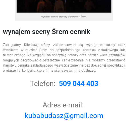
wynajem scen na imprezy plenerowe – Śrem
wynajem sceny Śrem cennik
Zachęcamy Klientów, którzy zainteresowani są wynajmem sceny oraz
cennikiem w mieście Śrem do bezpośredniego kontaktu e-mailowego lub
telefonicznego. Ze względu na specyfikę branży oraz bardzo wiele czynników
mogących decydować o ostatecznej cenie zlecenia, nie możemy przedstawić
Państwu cennika zakładającego wszystkie zmienne bez dokładnej specyfikacji
wydarzenia, koncertu, który firmy scenasystem ma obsłużyć.
Telefon:
509 044 403
Adres e-mail:
kubabudasz@gmail.com