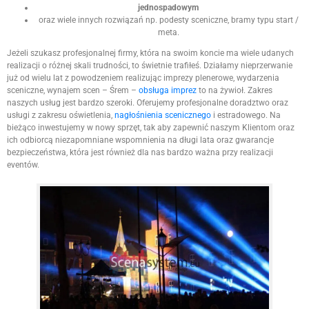
jednospadowym
oraz wiele innych rozwiązań np. podesty sceniczne, bramy typu start /
meta.
Jeżeli szukasz profesjonalnej firmy, która na swoim koncie ma wiele udanych
realizacji o różnej skali trudności, to świetnie trafiłeś. Działamy nieprzerwanie
już od wielu lat z powodzeniem realizując imprezy plenerowe, wydarzenia
sceniczne, wynajem scen – Śrem –
obsługa imprez
to na żywioł. Zakres
naszych usług jest bardzo szeroki. Oferujemy profesjonalne doradztwo oraz
usługi z zakresu oświetlenia,
nagłośnienia scenicznego
i estradowego. Na
bieżąco inwestujemy w nowy sprzęt, tak aby zapewnić naszym Klientom oraz
ich odbiorcą niezapomniane wspomnienia na długi lata oraz gwarancje
bezpieczeństwa, która jest również dla nas bardzo ważna przy realizacji
eventów.