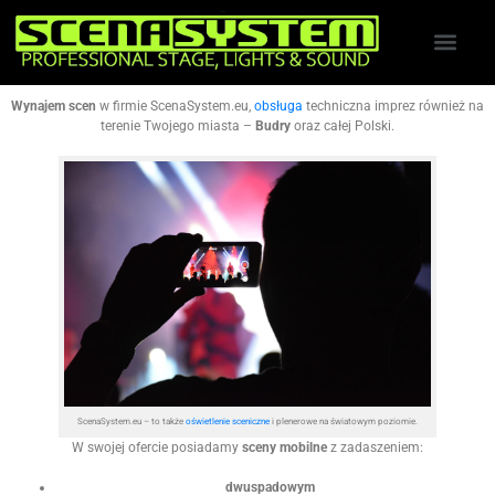
Wynajem scen
w firmie ScenaSystem.eu,
obsługa
techniczna imprez również na
terenie Twojego miasta –
Budry
oraz całej Polski.
ScenaSystem.eu – to także
oświetlenie sceniczne
i plenerowe na światowym poziomie.
W swojej ofercie posiadamy
sceny mobilne
z zadaszeniem:
dwuspadowym