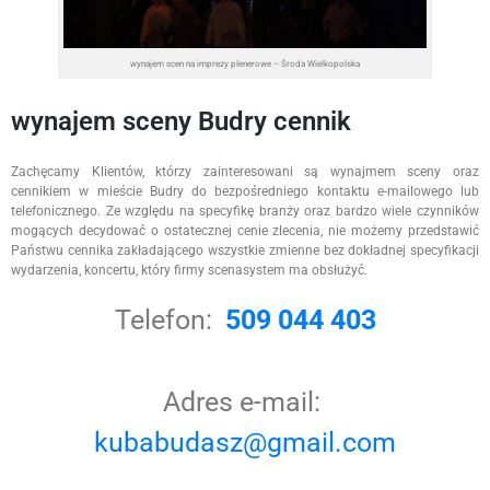
wynajem scen na imprezy plenerowe – Środa Wielkopolska
wynajem sceny Budry cennik
Zachęcamy Klientów, którzy zainteresowani są wynajmem sceny oraz
cennikiem w mieście Budry do bezpośredniego kontaktu e-mailowego lub
telefonicznego. Ze względu na specyfikę branży oraz bardzo wiele czynników
mogących decydować o ostatecznej cenie zlecenia, nie możemy przedstawić
Państwu cennika zakładającego wszystkie zmienne bez dokładnej specyfikacji
wydarzenia, koncertu, który firmy scenasystem ma obsłużyć.
Telefon:
509 044 403
Adres e-mail:
kubabudasz@gmail.com