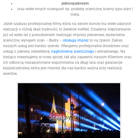
jednospadowym
oraz wiele innych rozwiązań np. podesty sceniczne, bramy typu start /
meta.
Jeżeli szukasz profesjonalnej firmy, która na swoim koncie ma wiele udanych
realizacji o różnej skali trudności, to świetnie trafiłeś. Działamy nieprzerwanie
już od wielu lat z powodzeniem realizując imprezy plenerowe, wydarzenia
sceniczne, wynajem scen – Budry –
obsługa imprez
to na żywioł. Zakres
naszych usług jest bardzo szeroki. Oferujemy profesjonalne doradztwo oraz
usługi z zakresu oświetlenia,
nagłośnienia scenicznego
i estradowego. Na
bieżąco inwestujemy w nowy sprzęt, tak aby zapewnić naszym Klientom oraz
ich odbiorcą niezapomniane wspomnienia na długi lata oraz gwarancje
bezpieczeństwa, która jest również dla nas bardzo ważna przy realizacji
eventów.