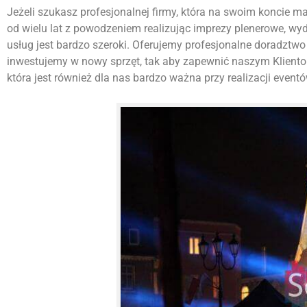
Jeżeli szukasz profesjonalnej firmy, która na swoim koncie ma w
od wielu lat z powodzeniem realizując imprezy plenerowe, w
usług jest bardzo szeroki. Oferujemy profesjonalne doradztwo 
inwestujemy w nowy sprzęt, tak aby zapewnić naszym Kliento
która jest również dla nas bardzo ważna przy realizacji eventó