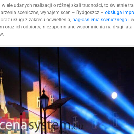
iele udanych realizacji o różnej skali trudności, to świetnie tr
ydarzenia sceniczne, wynajem scen – Bydgoszcz –
obsługa impr
oraz usługi z zakresu oświetlenia,
nagłośnienia scenicznego
i e
m oraz ich odbiorcą niezapomniane wspomnienia na długi lata
w.