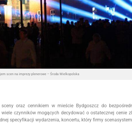
jem scen na imprezy plenerowe – Środa Wielkopolska
 sceny oraz cennikiem w mieście Bydgoszcz do bezpośredn
o wiele czynników mogących decydować o ostatecznej cenie z
ej specyfikacji wydarzenia, koncertu, który firmy scenasyste