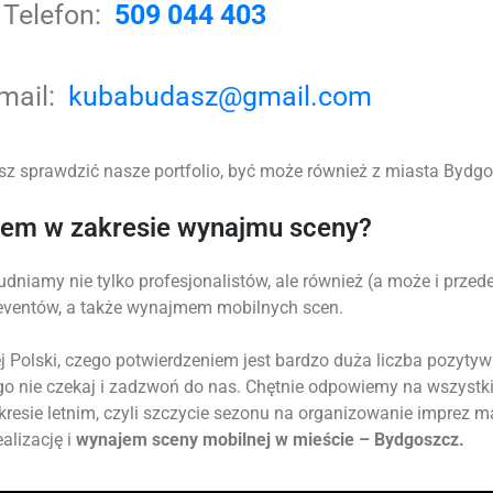
Telefon:
509 044 403
-mail:
kubabudasz@gmail.com
z sprawdzić nasze portfolio, być może również z miasta Bydgos
tem w zakresie wynajmu sceny?
udniamy nie tylko profesjonalistów, ale również (a może i prz
 eventów, a także wynajmem mobilnych scen.
 Polski, czego potwierdzeniem jest bardzo duża liczba pozytyw
go nie czekaj i zadzwoń do nas. Chętnie odpowiemy na wszystk
okresie letnim, czyli szczycie sezonu na organizowanie imprez 
alizację i
wynajem sceny mobilnej w mieście – Bydgoszcz.