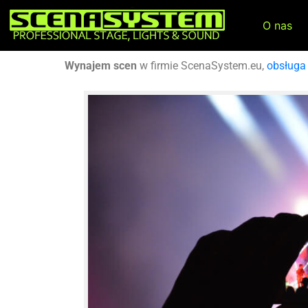
O nas
Wynajem scen
w firmie ScenaSystem.eu,
obsługa