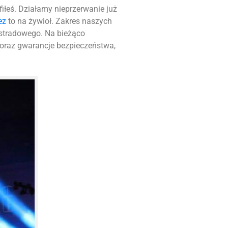
afiłeś. Działamy nieprzerwanie już
ez
to na żywioł. Zakres naszych
stradowego. Na bieżąco
 oraz gwarancje bezpieczeństwa,