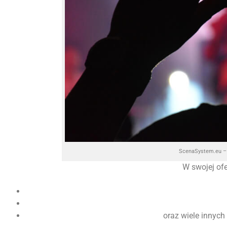
ScenaSystem.eu – 
W swojej of
oraz wiele innych