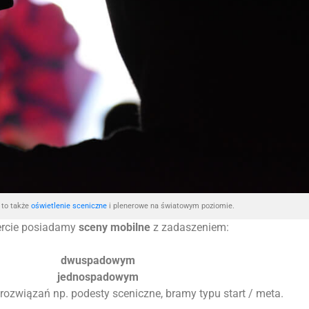
to także
oświetlenie sceniczne
i plenerowe na światowym poziomie.
ercie posiadamy
sceny mobilne
z zadaszeniem:
dwuspadowym
jednospadowym
 rozwiązań np. podesty sceniczne, bramy typu start / meta.