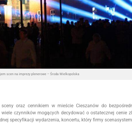
jem scen na imprezy plenerowe – Środa Wielkopolska
 sceny oraz cennikiem w mieście Cieszanów do bezpośredn
o wiele czynników mogących decydować o ostatecznej cenie z
ej specyfikacji wydarzenia, koncertu, który firmy scenasyste