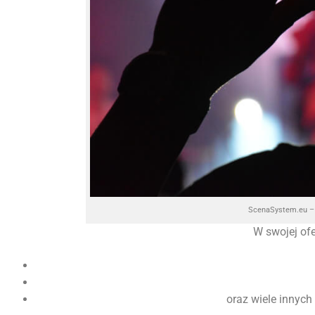
ScenaSystem.eu – 
W swojej of
oraz wiele innych