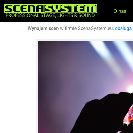
O nas
Wynajem scen
w firmie ScenaSystem.eu,
obsługa