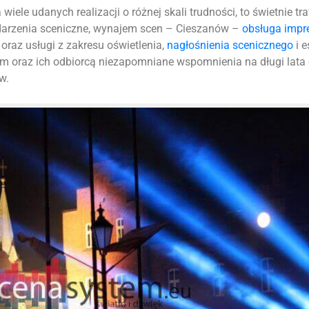
iele udanych realizacji o różnej skali trudności, to świetnie tr
ydarzenia sceniczne, wynajem scen – Cieszanów –
obsługa impr
oraz usługi z zakresu oświetlenia,
nagłośnienia scenicznego
i e
m oraz ich odbiorcą niezapomniane wspomnienia na długi lata
w.