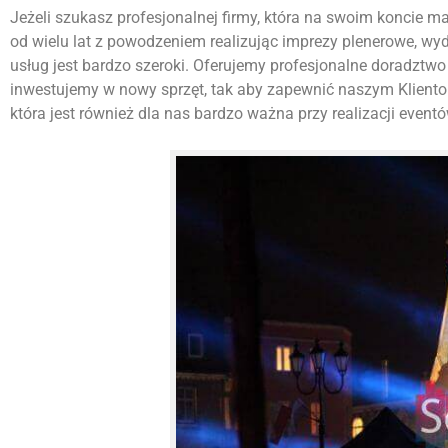
Jeżeli szukasz profesjonalnej firmy, która na swoim koncie ma w
od wielu lat z powodzeniem realizując imprezy plenerowe, w
usług jest bardzo szeroki. Oferujemy profesjonalne doradztwo 
inwestujemy w nowy sprzęt, tak aby zapewnić naszym Kliento
która jest również dla nas bardzo ważna przy realizacji eventó