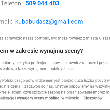
Telefon:
509 044 403
-mail:
kubabudasz@gmail.com
z sprawdzić nasze portfolio, być może również z miasta Ciesza
tem w zakresie wynajmu sceny?
udniamy nie tylko profesjonalistów, ale również (a może i prz
 eventów, a także wynajmem mobilnych scen.
 Polski, czego potwierdzeniem jest bardzo duża liczba pozytyw
go nie czekaj i zadzwoń do nas. Chętnie odpowiemy na wszystk
okresie letnim, czyli szczycie sezonu na organizowanie imprez 
alizację i
wynajem sceny mobilnej w mieście – Cieszanów.