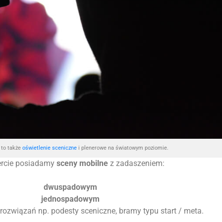
to także
oświetlenie sceniczne
i plenerowe na światowym poziomie.
ercie posiadamy
sceny mobilne
z zadaszeniem:
dwuspadowym
jednospadowym
 rozwiązań np. podesty sceniczne, bramy typu start / meta.