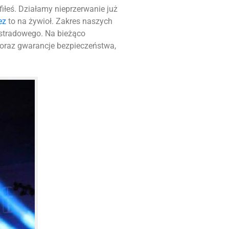
afiłeś. Działamy nieprzerwanie już
ez
to na żywioł. Zakres naszych
stradowego. Na bieżąco
 oraz gwarancje bezpieczeństwa,