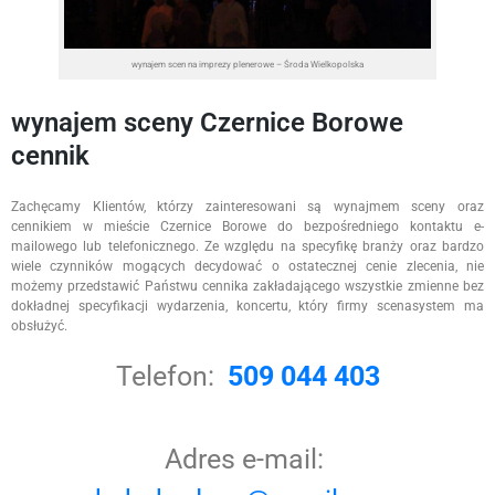
wynajem scen na imprezy plenerowe – Środa Wielkopolska
wynajem sceny Czernice Borowe
cennik
Zachęcamy Klientów, którzy zainteresowani są wynajmem sceny oraz
cennikiem w mieście Czernice Borowe do bezpośredniego kontaktu e-
mailowego lub telefonicznego. Ze względu na specyfikę branży oraz bardzo
wiele czynników mogących decydować o ostatecznej cenie zlecenia, nie
możemy przedstawić Państwu cennika zakładającego wszystkie zmienne bez
dokładnej specyfikacji wydarzenia, koncertu, który firmy scenasystem ma
obsłużyć.
Telefon:
509 044 403
Adres e-mail: