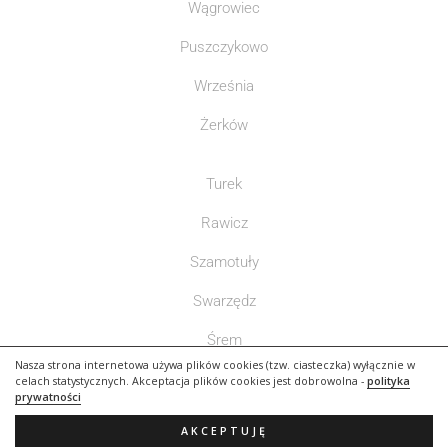
Wągrowiec
Puszczykowo
Września
Żerków
Turek
Rawicz
Szamotuły
Swarzędz
Śrem
Nasza strona internetowa używa plików cookies (tzw. ciasteczka) wyłącznie w
Słupca
celach statystycznych. Akceptacja plików cookies jest dobrowolna -
polityka
prywatności
AKCEPTUJĘ