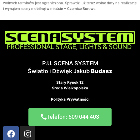
wolnych terminów jest ograniczona. Sprawdź już teraz wolne daty na realizację
i
wynajem sceny mobilnej w mieście – Czernice Borowe.
P.U. SCENA SYSTEM
Światło i Dźwięk Jakub
Budasz
Stary Rynek 12
Środa Wielkopolska
Polityka Prywatności
Telefon: 509 044 403