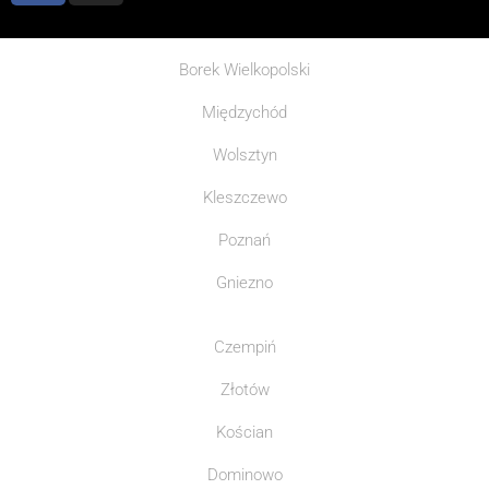
Borek Wielkopolski
Międzychód
Wolsztyn
Kleszczewo
Poznań
Gniezno
Czempiń
Złotów
Kościan
Dominowo