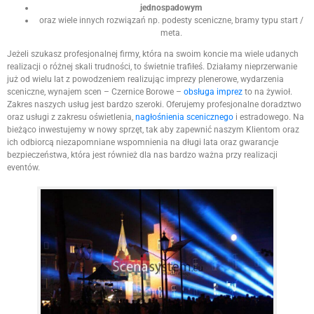
jednospadowym
oraz wiele innych rozwiązań np. podesty sceniczne, bramy typu start /
meta.
Jeżeli szukasz profesjonalnej firmy, która na swoim koncie ma wiele udanych
realizacji o różnej skali trudności, to świetnie trafiłeś. Działamy nieprzerwanie
już od wielu lat z powodzeniem realizując imprezy plenerowe, wydarzenia
sceniczne, wynajem scen – Czernice Borowe –
obsługa imprez
to na żywioł.
Zakres naszych usług jest bardzo szeroki. Oferujemy profesjonalne doradztwo
oraz usługi z zakresu oświetlenia,
nagłośnienia scenicznego
i estradowego. Na
bieżąco inwestujemy w nowy sprzęt, tak aby zapewnić naszym Klientom oraz
ich odbiorcą niezapomniane wspomnienia na długi lata oraz gwarancje
bezpieczeństwa, która jest również dla nas bardzo ważna przy realizacji
eventów.