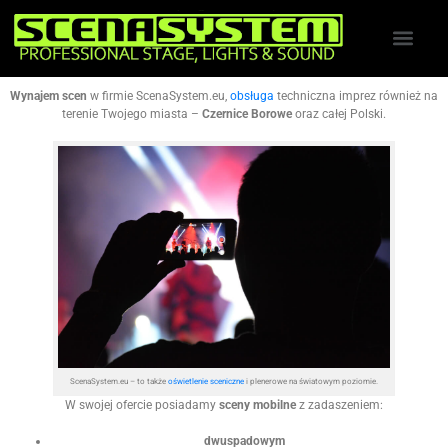
Wynajem scen
w firmie ScenaSystem.eu,
obsługa
techniczna imprez również na
terenie Twojego miasta –
Czernice Borowe
oraz całej Polski.
ScenaSystem.eu – to także
oświetlenie sceniczne
i plenerowe na światowym poziomie.
W swojej ofercie posiadamy
sceny mobilne
z zadaszeniem:
dwuspadowym