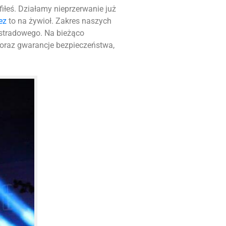
afiłeś. Działamy nieprzerwanie już
ez
to na żywioł. Zakres naszych
stradowego. Na bieżąco
 oraz gwarancje bezpieczeństwa,