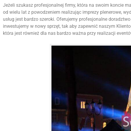
Jeżeli szukasz profesjonalnej firmy, która na swoim koncie ma w
od wielu lat z powodzeniem realizując imprezy plenerowe, w
usług jest bardzo szeroki. Oferujemy profesjonalne doradztwo 
inwestujemy w nowy sprzęt, tak aby zapewnić naszym Kliento
która jest również dla nas bardzo ważna przy realizacji eventó