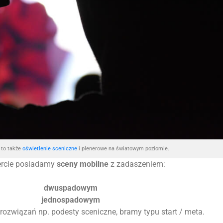
to także
oświetlenie sceniczne
i plenerowe na światowym poziomie.
ercie posiadamy
sceny mobilne
z zadaszeniem:
dwuspadowym
jednospadowym
 rozwiązań np. podesty sceniczne, bramy typu start / meta.