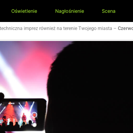
Oświetlenie
Nagłośnienie
Scena
techniczna imprez również na terenie Twojego miasta –
Czerw