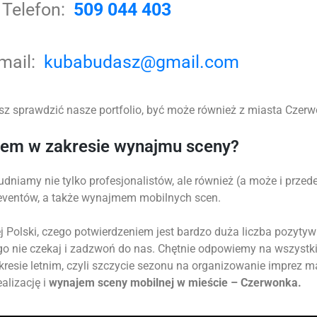
Telefon:
509 044 403
-mail:
kubabudasz@gmail.com
z sprawdzić nasze portfolio, być może również z miasta Czerwo
tem w zakresie wynajmu sceny?
udniamy nie tylko profesjonalistów, ale również (a może i prz
 eventów, a także wynajmem mobilnych scen.
 Polski, czego potwierdzeniem jest bardzo duża liczba pozytyw
go nie czekaj i zadzwoń do nas. Chętnie odpowiemy na wszystk
okresie letnim, czyli szczycie sezonu na organizowanie imprez 
alizację i
wynajem sceny mobilnej w mieście – Czerwonka.