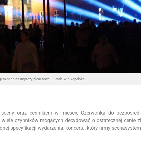
jem scen na imprezy plenerowe – Środa Wielkopolska
 sceny oraz cennikiem w mieście Czerwonka do bezpośredn
o wiele czynników mogących decydować o ostatecznej cenie z
ej specyfikacji wydarzenia, koncertu, który firmy scenasyste