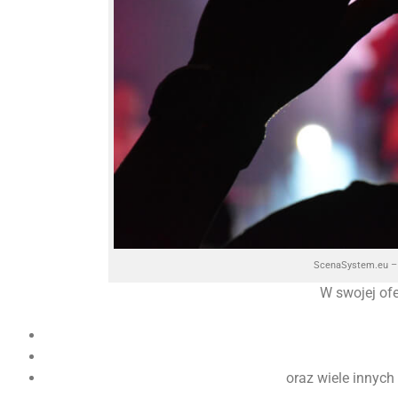
ScenaSystem.eu – 
W swojej of
oraz wiele innych