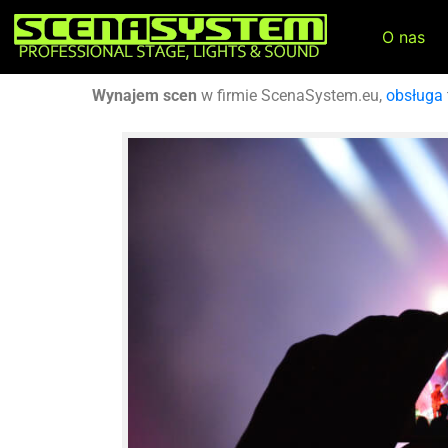
O nas
Wynajem scen
w firmie ScenaSystem.eu,
obsługa