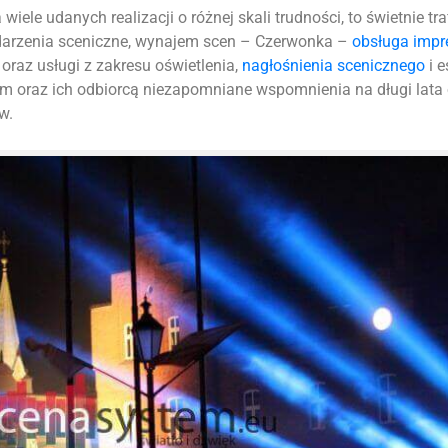
iele udanych realizacji o różnej skali trudności, to świetnie tr
ydarzenia sceniczne, wynajem scen – Czerwonka –
obsługa impr
oraz usługi z zakresu oświetlenia,
nagłośnienia scenicznego
i e
m oraz ich odbiorcą niezapomniane wspomnienia na długi lata
w.