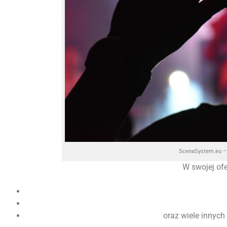
ScenaSystem.eu – 
W swojej of
oraz wiele innych