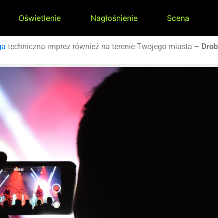
Oświetlenie
Nagłośnienie
Scena
ga
techniczna imprez również na terenie Twojego miasta –
Drob