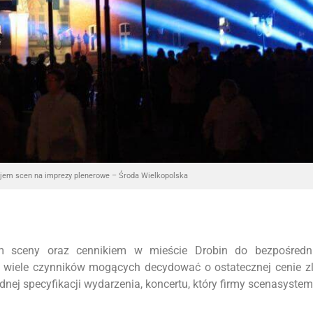
jem scen na imprezy plenerowe – Środa Wielkopolska
m sceny oraz cennikiem w mieście Drobin do bezpośredni
o wiele czynników mogących decydować o ostatecznej cenie z
ej specyfikacji wydarzenia, koncertu, który firmy scenasyste