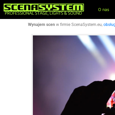
O nas
Wynajem scen
w firmie ScenaSystem.eu,
obsłu