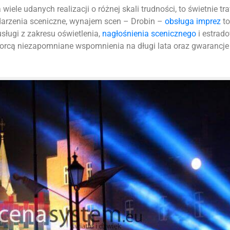
iele udanych realizacji o różnej skali trudności, to świetnie tr
darzenia sceniczne, wynajem scen – Drobin –
obsługa imprez
to
sługi z zakresu oświetlenia,
nagłośnienia scenicznego
i estrad
orcą niezapomniane wspomnienia na długi lata oraz gwarancje 