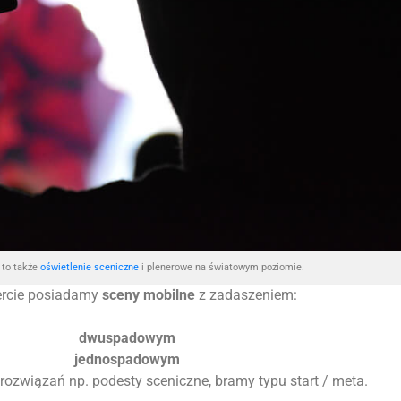
to także
oświetlenie sceniczne
i plenerowe na światowym poziomie.
ercie posiadamy
sceny mobilne
z zadaszeniem:
dwuspadowym
jednospadowym
 rozwiązań np. podesty sceniczne, bramy typu start / meta.