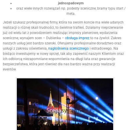
jednospadowym
oraz wiele innych rozwiązań np. podesty sceniczne, bramy typu start /
meta.
Jeżeli szukasz profesjonalnej firmy, która na swoim koncie ma wiele udanych
realizacji o różnej skali trudności, to świetnie trafiłeś. Działamy nieprzerwanie
już od wielu lat z powodzeniem realizując imprezy plenerowe, wydarzenia
sceniczne, wynajem scen – Dubienka –
obsługa imprez
to na żywioł. Zakres
naszych usług jest bardzo szeroki. Oferujemy profesjonalne doradztwo oraz
usługi z zakresu oświetlenia,
nagłośnienia scenicznego
i estradowego. Na
bieżąco inwestujemy w nowy sprzęt, tak aby zapewnić naszym Klientom oraz
ich odbiorcą niezapomniane wspomnienia na długi lata oraz gwarancje
bezpieczeństwa, która jest również dla nas bardzo ważna przy realizacji
eventów.