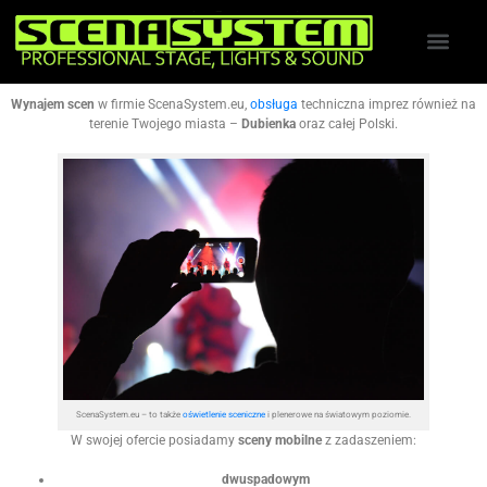
Wynajem scen
w firmie ScenaSystem.eu,
obsługa
techniczna imprez również na
terenie Twojego miasta –
Dubienka
oraz całej Polski.
ScenaSystem.eu – to także
oświetlenie sceniczne
i plenerowe na światowym poziomie.
W swojej ofercie posiadamy
sceny mobilne
z zadaszeniem:
dwuspadowym