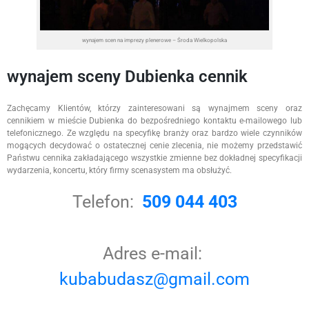
wynajem scen na imprezy plenerowe – Środa Wielkopolska
wynajem sceny Dubienka cennik
Zachęcamy Klientów, którzy zainteresowani są wynajmem sceny oraz
cennikiem w mieście Dubienka do bezpośredniego kontaktu e-mailowego lub
telefonicznego. Ze względu na specyfikę branży oraz bardzo wiele czynników
mogących decydować o ostatecznej cenie zlecenia, nie możemy przedstawić
Państwu cennika zakładającego wszystkie zmienne bez dokładnej specyfikacji
wydarzenia, koncertu, który firmy scenasystem ma obsłużyć.
Telefon:
509 044 403
Adres e-mail:
kubabudasz@gmail.com