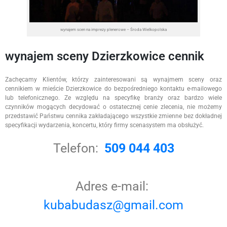
wynajem scen na imprezy plenerowe – Środa Wielkopolska
wynajem sceny Dzierzkowice cennik
Zachęcamy Klientów, którzy zainteresowani są wynajmem sceny oraz
cennikiem w mieście Dzierzkowice do bezpośredniego kontaktu e-mailowego
lub telefonicznego. Ze względu na specyfikę branży oraz bardzo wiele
czynników mogących decydować o ostatecznej cenie zlecenia, nie możemy
przedstawić Państwu cennika zakładającego wszystkie zmienne bez dokładnej
specyfikacji wydarzenia, koncertu, który firmy scenasystem ma obsłużyć.
Telefon:
509 044 403
Adres e-mail:
kubabudasz@gmail.com