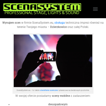
Wynajem scen
w firmie ScenaSystem.eu,
obsługa
techniczna imprez również na
terenie Twojego miasta –
Dzierzkowice
oraz całej Polski.
ScenaSystem.eu – to także
oświetlenie sceniczne
i plenerowe na światowym poziomie.
W swojej ofercie posiadamy
sceny mobilne
z zadaszeniem:
dwuspadowym