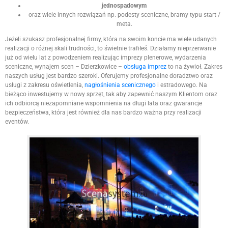
jednospadowym
oraz wiele innych rozwiązań np. podesty sceniczne, bramy typu start /
meta.
Jeżeli szukasz profesjonalnej firmy, która na swoim koncie ma wiele udanych
realizacji o różnej skali trudności, to świetnie trafiłeś. Działamy nieprzerwanie
już od wielu lat z powodzeniem realizując imprezy plenerowe, wydarzenia
sceniczne, wynajem scen – Dzierzkowice –
obsługa imprez
to na żywioł. Zakres
naszych usług jest bardzo szeroki. Oferujemy profesjonalne doradztwo oraz
usługi z zakresu oświetlenia,
nagłośnienia scenicznego
i estradowego. Na
bieżąco inwestujemy w nowy sprzęt, tak aby zapewnić naszym Klientom oraz
ich odbiorcą niezapomniane wspomnienia na długi lata oraz gwarancje
bezpieczeństwa, która jest również dla nas bardzo ważna przy realizacji
eventów.