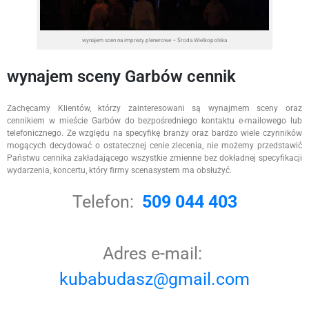
wynajem scen na imprezy plenerowe – Środa Wielkopolska
wynajem sceny Garbów cennik
Zachęcamy Klientów, którzy zainteresowani są wynajmem sceny oraz
cennikiem w mieście Garbów do bezpośredniego kontaktu e-mailowego lub
telefonicznego. Ze względu na specyfikę branży oraz bardzo wiele czynników
mogących decydować o ostatecznej cenie zlecenia, nie możemy przedstawić
Państwu cennika zakładającego wszystkie zmienne bez dokładnej specyfikacji
wydarzenia, koncertu, który firmy scenasystem ma obsłużyć.
Telefon:
509 044 403
Adres e-mail:
kubabudasz@gmail.com