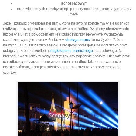
jednospadowym
oraz wiele innych rozwiązań np. podesty sceniczne, bramy typu start /
meta.
Jeżeli szukasz profesjonalnej firmy, która na swoim koncie ma wiele udanych
realizacji o różnej skali trudności, to świetnie trafiłeś. Działamy nieprzerwanie
już od wielu lat z powodzeniem realizując imprezy plenerowe, wydarzenia
sceniczne, wynajem scen – Garbów –
obsługa imprez
to na żywioł. Zakres
naszych usług jest bardzo szeroki. Oferujemy profesjonalne doradztwo oraz
usługi z zakresu oświetlenia,
nagłośnienia scenicznego
i estradowego. Na
bieżąco inwestujemy w nowy sprzęt, tak aby zapewnić naszym Klientom oraz
ich odbiorcą niezapomniane wspomnienia na długi lata oraz gwarancje
bezpieczeństwa, która jest również dla nas bardzo ważna przy realizacji
eventów.