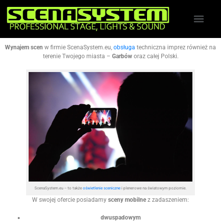
Wynajem scen
w firmie ScenaSystem.eu,
obsługa
techniczna imprez również na
terenie Twojego miasta –
Garbów
oraz całej Polski.
ScenaSystem.eu – to także
oświetlenie sceniczne
i plenerowe na światowym poziomie.
W swojej ofercie posiadamy
sceny mobilne
z zadaszeniem:
dwuspadowym