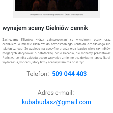
wynajem scen na imprezy plenerowe – Środa Wielkopolska
wynajem sceny Gielniów cennik
Zachęcamy Klientów, którzy zainteresowani są wynajmem sceny oraz
cennikiem w mieście Gielniów do bezpośredniego kontaktu e-mailowego lub
telefonicznego. Ze względu na specyfikę branży oraz bardzo wiele czynników
mogących decydować o ostatecznej cenie zlecenia, nie możemy przedstawić
Państwu cennika zakładającego wszystkie zmienne bez dokładnej specyfikacji
wydarzenia, koncertu, który firmy scenasystem ma obsłużyć.
Telefon:
509 044 403
Adres e-mail:
kubabudasz@gmail.com