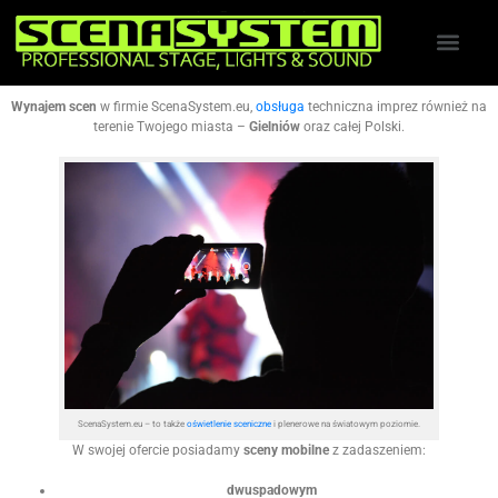
Wynajem scen
w firmie ScenaSystem.eu,
obsługa
techniczna imprez również na
terenie Twojego miasta –
Gielniów
oraz całej Polski.
ScenaSystem.eu – to także
oświetlenie sceniczne
i plenerowe na światowym poziomie.
W swojej ofercie posiadamy
sceny mobilne
z zadaszeniem:
dwuspadowym