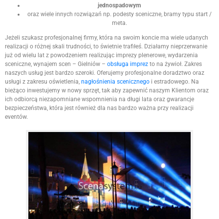
jednospadowym
oraz wiele innych rozwiązań np. podesty sceniczne, bramy typu start /
meta.
Jeżeli szukasz profesjonalnej firmy, która na swoim koncie ma wiele udanych
realizacji o różnej skali trudności, to świetnie trafiłeś. Działamy nieprzerwanie
już od wielu lat z powodzeniem realizując imprezy plenerowe, wydarzenia
sceniczne, wynajem scen – Gielniów –
obsługa imprez
to na żywioł. Zakres
naszych usług jest bardzo szeroki. Oferujemy profesjonalne doradztwo oraz
usługi z zakresu oświetlenia,
nagłośnienia scenicznego
i estradowego. Na
bieżąco inwestujemy w nowy sprzęt, tak aby zapewnić naszym Klientom oraz
ich odbiorcą niezapomniane wspomnienia na długi lata oraz gwarancje
bezpieczeństwa, która jest również dla nas bardzo ważna przy realizacji
eventów.