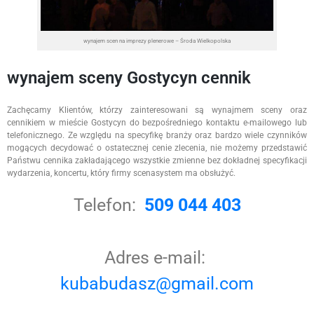
wynajem scen na imprezy plenerowe – Środa Wielkopolska
wynajem sceny Gostycyn cennik
Zachęcamy Klientów, którzy zainteresowani są wynajmem sceny oraz
cennikiem w mieście Gostycyn do bezpośredniego kontaktu e-mailowego lub
telefonicznego. Ze względu na specyfikę branży oraz bardzo wiele czynników
mogących decydować o ostatecznej cenie zlecenia, nie możemy przedstawić
Państwu cennika zakładającego wszystkie zmienne bez dokładnej specyfikacji
wydarzenia, koncertu, który firmy scenasystem ma obsłużyć.
Telefon:
509 044 403
Adres e-mail:
kubabudasz@gmail.com