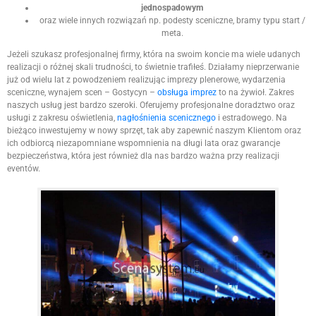
jednospadowym
oraz wiele innych rozwiązań np. podesty sceniczne, bramy typu start /
meta.
Jeżeli szukasz profesjonalnej firmy, która na swoim koncie ma wiele udanych
realizacji o różnej skali trudności, to świetnie trafiłeś. Działamy nieprzerwanie
już od wielu lat z powodzeniem realizując imprezy plenerowe, wydarzenia
sceniczne, wynajem scen – Gostycyn –
obsługa imprez
to na żywioł. Zakres
naszych usług jest bardzo szeroki. Oferujemy profesjonalne doradztwo oraz
usługi z zakresu oświetlenia,
nagłośnienia scenicznego
i estradowego. Na
bieżąco inwestujemy w nowy sprzęt, tak aby zapewnić naszym Klientom oraz
ich odbiorcą niezapomniane wspomnienia na długi lata oraz gwarancje
bezpieczeństwa, która jest również dla nas bardzo ważna przy realizacji
eventów.