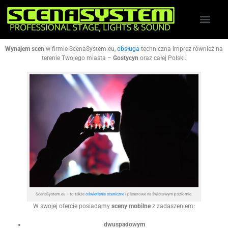
Wynajem scen
w firmie ScenaSystem.eu,
obsługa
techniczna imprez również na
terenie Twojego miasta –
Gostycyn
oraz całej Polski.
ScenaSystem.eu – to także
oświetlenie sceniczne
i plenerowe na światowym poziomie.
W swojej ofercie posiadamy
sceny mobilne
z zadaszeniem:
dwuspadowym