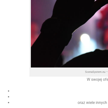
ScenaSystem.eu – 
W swojej of
oraz wiele innych