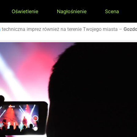
Oświetlenie
Nagłośnienie
Scena
a
techniczna imprez również na terenie Twojego miasta –
Gozd