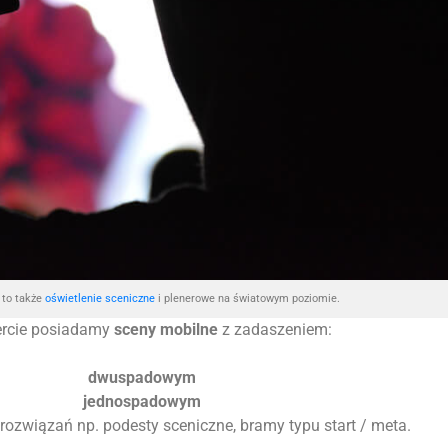
to także
oświetlenie sceniczne
i plenerowe na światowym poziomie.
ercie posiadamy
sceny mobilne
z zadaszeniem:
dwuspadowym
jednospadowym
 rozwiązań np. podesty sceniczne, bramy typu start / meta.