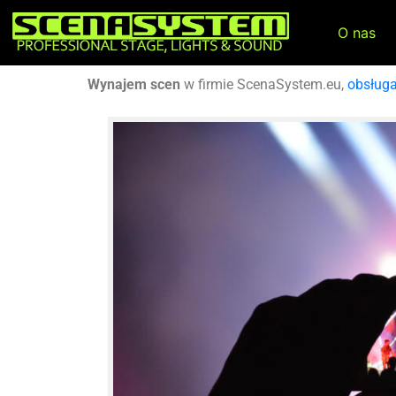
O nas
Wynajem scen
w firmie ScenaSystem.eu,
obsług