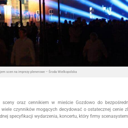
jem scen na imprezy plenerowe – Środa Wielkopolska
m sceny oraz cennikiem w mieście Gozdowo do bezpośredn
o wiele czynników mogących decydować o ostatecznej cenie z
ej specyfikacji wydarzenia, koncertu, który firmy scenasyste