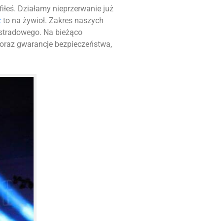
afiłeś. Działamy nieprzerwanie już
z
to na żywioł. Zakres naszych
stradowego. Na bieżąco
 oraz gwarancje bezpieczeństwa,