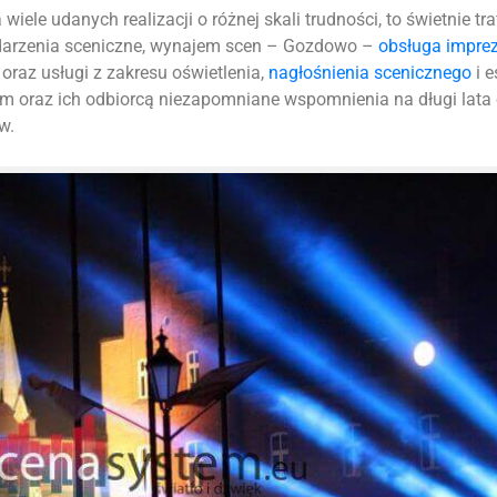
iele udanych realizacji o różnej skali trudności, to świetnie tr
ydarzenia sceniczne, wynajem scen – Gozdowo –
obsługa impre
oraz usługi z zakresu oświetlenia,
nagłośnienia scenicznego
i e
m oraz ich odbiorcą niezapomniane wspomnienia na długi lata
w.