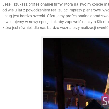
Jeżeli szukasz profesjonalnej firmy, która na swoim koncie ma w
od wielu lat z powodzeniem realizując imprezy plenerowe, w
usług jest bardzo szeroki. Oferujemy profesjonalne doradztwo 
inwestujemy w nowy sprzęt, tak aby zapewnić naszym Kliento
która jest również dla nas bardzo ważna przy realizacji eventó