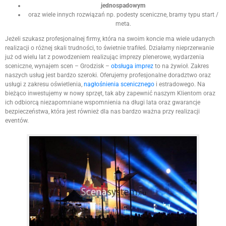
jednospadowym
oraz wiele innych rozwiązań np. podesty sceniczne, bramy typu start /
meta.
Jeżeli szukasz profesjonalnej firmy, która na swoim koncie ma wiele udanych
realizacji o różnej skali trudności, to świetnie trafiłeś. Działamy nieprzerwanie
już od wielu lat z powodzeniem realizując imprezy plenerowe, wydarzenia
sceniczne, wynajem scen – Grodzisk –
obsługa imprez
to na żywioł. Zakres
naszych usług jest bardzo szeroki. Oferujemy profesjonalne doradztwo oraz
usługi z zakresu oświetlenia,
nagłośnienia scenicznego
i estradowego. Na
bieżąco inwestujemy w nowy sprzęt, tak aby zapewnić naszym Klientom oraz
ich odbiorcą niezapomniane wspomnienia na długi lata oraz gwarancje
bezpieczeństwa, która jest również dla nas bardzo ważna przy realizacji
eventów.