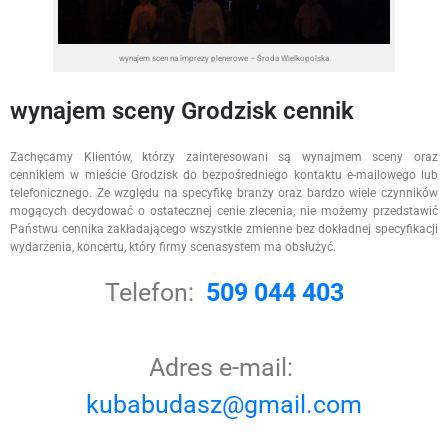
wynajem scen na imprezy plenerowe – Środa Wielkopolska
wynajem sceny Grodzisk cennik
Zachęcamy Klientów, którzy zainteresowani są wynajmem sceny oraz
cennikiem w mieście Grodzisk do bezpośredniego kontaktu e-mailowego lub
telefonicznego. Ze względu na specyfikę branży oraz bardzo wiele czynników
mogących decydować o ostatecznej cenie zlecenia, nie możemy przedstawić
Państwu cennika zakładającego wszystkie zmienne bez dokładnej specyfikacji
wydarzenia, koncertu, który firmy scenasystem ma obsłużyć.
Telefon:
509 044 403
Adres e-mail:
kubabudasz@gmail.com