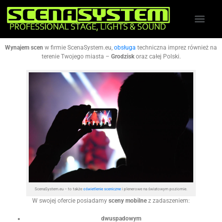
Wynajem scen
w firmie ScenaSystem.eu,
obsługa
techniczna imprez również na
terenie Twojego miasta –
Grodzisk
oraz całej Polski.
ScenaSystem.eu – to także
oświetlenie sceniczne
i plenerowe na światowym poziomie.
W swojej ofercie posiadamy
sceny mobilne
z zadaszeniem:
dwuspadowym