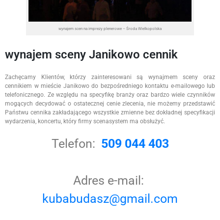
wynajem scen na imprezy plenerowe – Środa Wielkopolska
wynajem sceny Janikowo cennik
Zachęcamy Klientów, którzy zainteresowani są wynajmem sceny oraz
cennikiem w mieście Janikowo do bezpośredniego kontaktu e-mailowego lub
telefonicznego. Ze względu na specyfikę branży oraz bardzo wiele czynników
mogących decydować o ostatecznej cenie zlecenia, nie możemy przedstawić
Państwu cennika zakładającego wszystkie zmienne bez dokładnej specyfikacji
wydarzenia, koncertu, który firmy scenasystem ma obsłużyć.
Telefon:
509 044 403
Adres e-mail:
kubabudasz@gmail.com