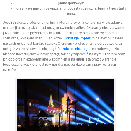
jednospadowym
oraz wiele innych rozwiązań np. podesty sceniczne, bramy typu start /
meta.
Jeżeli szukasz profesjonalnej firmy, która na swoim koncie ma wiele udanych
realizacji o różnej skali trudności, to świetnie trafiłeś. Działamy nieprzerwanie
już od wielu lat z powodzeniem realizując imprezy plenerowe, wydarzenia
sceniczne, wynajem scen – Janikowo –
obsługa imprez
to na żywioł. Zakres
naszych usług jest bardzo szeroki. Oferujemy profesjonalne doradztwo oraz
usługi z zakresu oświetlenia,
nagłośnienia scenicznego
i estradowego. Na
bieżąco inwestujemy w nowy sprzęt, tak aby zapewnić naszym Klientom oraz
ich odbiorcą niezapomniane wspomnienia na długi lata oraz gwarancje
bezpieczeństwa, która jest również dla nas bardzo ważna przy realizacji
eventów.