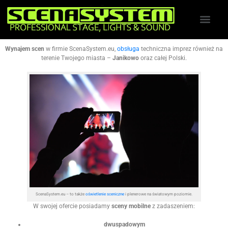
Wynajem scen
w firmie ScenaSystem.eu,
obsługa
techniczna imprez również na
terenie Twojego miasta –
Janikowo
oraz całej Polski.
ScenaSystem.eu – to także
oświetlenie sceniczne
i plenerowe na światowym poziomie.
W swojej ofercie posiadamy
sceny mobilne
z zadaszeniem:
dwuspadowym