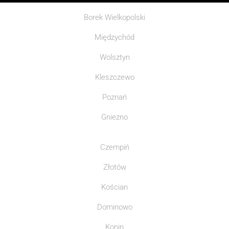
Borek Wielkopolski
Międzychód
Wolsztyn
Kleszczewo
Poznań
Gniezno
Czempiń
Złotów
Kościan
Dominowo
Konin