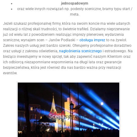
jednospadowym
oraz wiele innych rozwiązań np. podesty sceniczne, bramy typu start /
meta.
Jeżeli szukasz profesjonalnej firmy, która na swoim koncie ma wiele udanych
realizacji o różnej skali trudności, to świetnie trafiłeś. Działamy nieprzerwanie
już od wielu lat z powodzeniem realizując imprezy plenerowe, wydarzenia
sceniczne, wynajem scen – Janów Podlaski –
obsługa imprez
to na żywioł.
Zakres naszych usług jest bardzo szeroki. Oferujemy profesjonalne doradztwo
oraz usługi z zakresu oświetlenia,
nagłośnienia scenicznego
i estradowego. Na
bieżąco inwestujemy w nowy sprzęt, tak aby zapewnić naszym Klientom oraz
ich odbiorcą niezapomniane wspomnienia na długi lata oraz gwarancje
bezpieczeństwa, która jest również dla nas bardzo ważna przy realizacji
eventów.