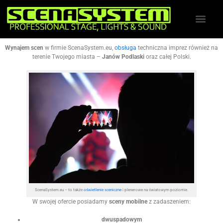
Wynajem scen
w firmie ScenaSystem.eu,
obsługa
techniczna imprez również na
terenie Twojego miasta –
Janów Podlaski
oraz całej Polski.
ScenaSystem.eu – to także
oświetlenie sceniczne
i plenerowe na światowym poziomie.
W swojej ofercie posiadamy
sceny mobilne
z zadaszeniem:
dwuspadowym