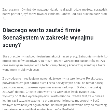
Zapraszamy również do naszego działu realizacji, gdzie możesz sprawdzić
nasze portfolio, być może również z miasta Janów Podlaski oraz na nasz profil
fb.
Dlaczego warto zaufać firmie
ScenaSystem w zakresie wynajmu
sceny?
Stale pracujemy nad podniesieniem jakości naszej pracy. Zatrudniamy nie tylko
profesjonalistów, ale również (a może i przede wszystkim) pasjonatów muzyki
oraz rozwiązań związanych z techniczną obsługą koncertów, eventów, a także
wynajmem mobilnych scen.
Z powodzeniem realizujemy nawet duże eventy na terenie całej Polski, czego
potwierdzeniem jest bardzo duża liczba pozytywnych opinii na temat naszej
pracy oraz usług z zakresu wynajmu scen estradowych. Dlatego nie czekaj i
zadzwoń do nas. Chętnie odpowiemy na wszystkie Twoje pytanie oraz
wyślemy do Ciebie wycenę projektu. Warto mieć na uwadze fakt, że w okresie
letnim, czyli szczycie sezonu na organizowanie imprez masowych – ilość
wolnych terminów jest ograniczona. Sprawdź już teraz wolne daty na realizację
i
wynajem sceny mobilnej w mieście – Janów Podlaski.