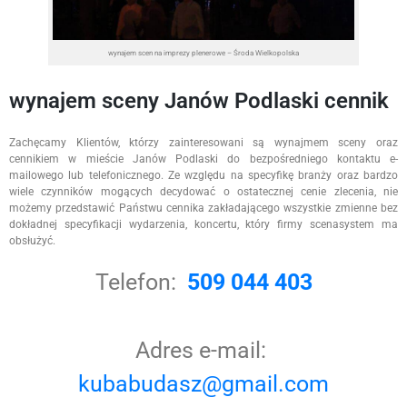
wynajem scen na imprezy plenerowe – Środa Wielkopolska
wynajem sceny Janów Podlaski cennik
Zachęcamy Klientów, którzy zainteresowani są wynajmem sceny oraz
cennikiem w mieście Janów Podlaski do bezpośredniego kontaktu e-
mailowego lub telefonicznego. Ze względu na specyfikę branży oraz bardzo
wiele czynników mogących decydować o ostatecznej cenie zlecenia, nie
możemy przedstawić Państwu cennika zakładającego wszystkie zmienne bez
dokładnej specyfikacji wydarzenia, koncertu, który firmy scenasystem ma
obsłużyć.
Telefon:
509 044 403
Adres e-mail:
kubabudasz@gmail.com