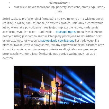
jednospadowym
oraz wiele innych rozwiązań np. podesty sceniczne, bramy typu start /
meta.
Jeżeli szukasz profesjonalnej firmy, która na swoim koncie ma wiele udanych
realizacji o różnej skali trudności, to świetnie trafiłeś. Działamy nieprzerwanie
już od wielu lat z powodzeniem realizując imprezy plenerowe, wydarzenia
sceniczne, wynajem scen – Jastrzębia –
obsługa imprez
to na żywioł. Zakres
naszych usług jest bardzo szeroki. Oferujemy profesjonalne doradztwo oraz
usługi z zakresu oświetlenia,
nagłośnienia scenicznego
i estradowego. Na
bieżąco inwestujemy w nowy sprzęt, tak aby zapewnić naszym Klientom oraz
ich odbiorcą niezapomniane wspomnienia na długi lata oraz gwarancje
bezpieczeństwa, która jest również dla nas bardzo ważna przy realizacji
eventów.