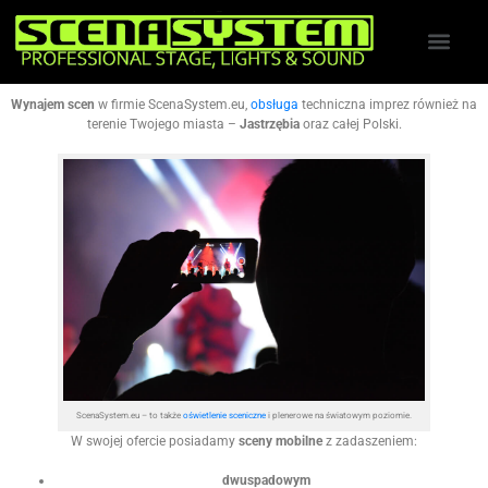
Wynajem scen
w firmie ScenaSystem.eu,
obsługa
techniczna imprez również na
terenie Twojego miasta –
Jastrzębia
oraz całej Polski.
ScenaSystem.eu – to także
oświetlenie sceniczne
i plenerowe na światowym poziomie.
W swojej ofercie posiadamy
sceny mobilne
z zadaszeniem:
dwuspadowym