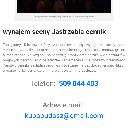
wynajem scen na imprezy plenerowe – Środa Wielkopolska
wynajem sceny Jastrzębia cennik
Zachęcamy Klientów, którzy zainteresowani są wynajmem sceny oraz
cennikiem w mieście Jastrzębia do bezpośredniego kontaktu e-mailowego lub
telefonicznego. Ze względu na specyfikę branży oraz bardzo wiele czynników
mogących decydować o ostatecznej cenie zlecenia, nie możemy przedstawić
Państwu cennika zakładającego wszystkie zmienne bez dokładnej specyfikacji
wydarzenia, koncertu, który firmy scenasystem ma obsłużyć.
Telefon:
509 044 403
Adres e-mail:
kubabudasz@gmail.com