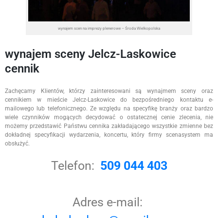
wynajem scen na imprezy plenerowe – Środa Wielkopolska
wynajem sceny Jelcz-Laskowice
cennik
Zachęcamy Klientów, którzy zainteresowani są wynajmem sceny oraz
cennikiem w mieście Jelcz-Laskowice do bezpośredniego kontaktu e-
mailowego lub telefonicznego. Ze względu na specyfikę branży oraz bardzo
wiele czynników mogących decydować o ostatecznej cenie zlecenia, nie
możemy przedstawić Państwu cennika zakładającego wszystkie zmienne bez
dokładnej specyfikacji wydarzenia, koncertu, który firmy scenasystem ma
obsłużyć.
Telefon:
509 044 403
Adres e-mail: