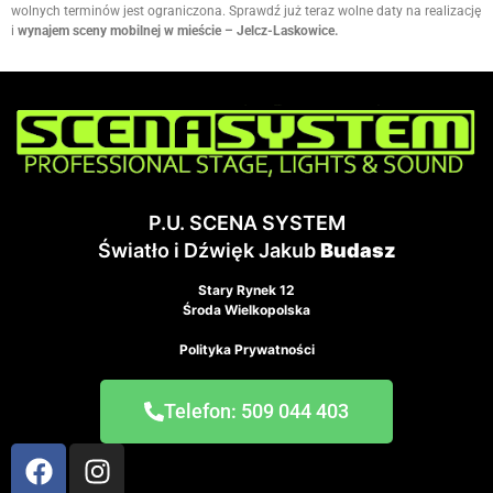
wolnych terminów jest ograniczona. Sprawdź już teraz wolne daty na realizację
i
wynajem sceny mobilnej w mieście – Jelcz-Laskowice.
P.U. SCENA SYSTEM
Światło i Dźwięk Jakub
Budasz
Stary Rynek 12
Środa Wielkopolska
Polityka Prywatności
Telefon: 509 044 403