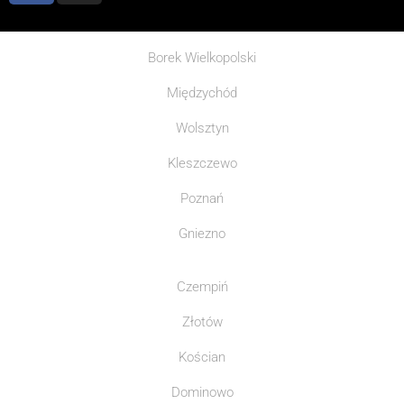
Borek Wielkopolski
Międzychód
Wolsztyn
Kleszczewo
Poznań
Gniezno
Czempiń
Złotów
Kościan
Dominowo