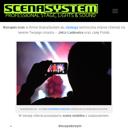
Wynajem scen
w firmie ScenaSystem.eu,
obsługa
techniczna imprez również na
terenie Twojego miasta –
Jelcz-Laskowice
oraz całej Polski.
ScenaSystem.eu – to także
oświetlenie sceniczne
i plenerowe na światowym poziomie.
W swojej ofercie posiadamy
sceny mobilne
z zadaszeniem:
dwuspadowym