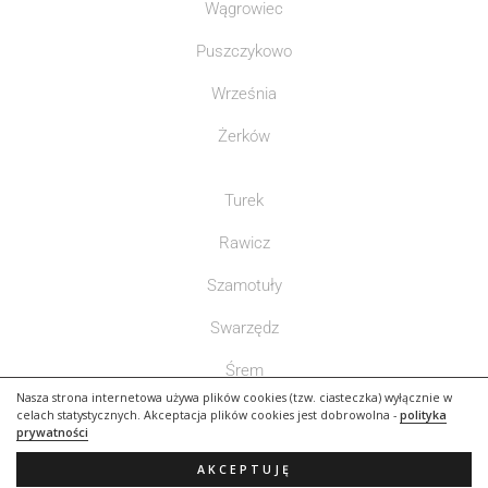
Wągrowiec
Puszczykowo
Września
Żerków
Turek
Rawicz
Szamotuły
Swarzędz
Śrem
Nasza strona internetowa używa plików cookies (tzw. ciasteczka) wyłącznie w
Słupca
celach statystycznych. Akceptacja plików cookies jest dobrowolna -
polityka
prywatności
AKCEPTUJĘ