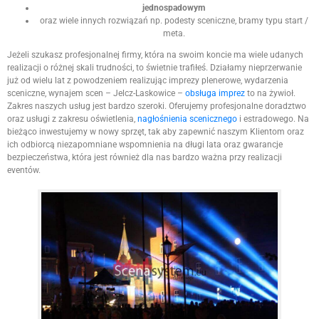
jednospadowym
oraz wiele innych rozwiązań np. podesty sceniczne, bramy typu start /
meta.
Jeżeli szukasz profesjonalnej firmy, która na swoim koncie ma wiele udanych
realizacji o różnej skali trudności, to świetnie trafiłeś. Działamy nieprzerwanie
już od wielu lat z powodzeniem realizując imprezy plenerowe, wydarzenia
sceniczne, wynajem scen – Jelcz-Laskowice –
obsługa imprez
to na żywioł.
Zakres naszych usług jest bardzo szeroki. Oferujemy profesjonalne doradztwo
oraz usługi z zakresu oświetlenia,
nagłośnienia scenicznego
i estradowego. Na
bieżąco inwestujemy w nowy sprzęt, tak aby zapewnić naszym Klientom oraz
ich odbiorcą niezapomniane wspomnienia na długi lata oraz gwarancje
bezpieczeństwa, która jest również dla nas bardzo ważna przy realizacji
eventów.