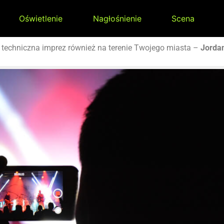
Oświetlenie
Nagłośnienie
Scena
techniczna imprez również na terenie Twojego miasta –
Jord