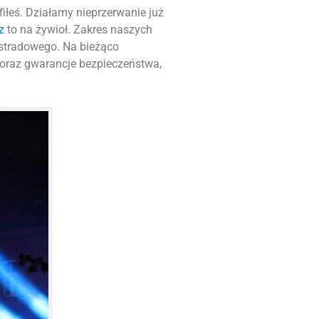
afiłeś. Działamy nieprzerwanie już
z
to na żywioł. Zakres naszych
stradowego. Na bieżąco
 oraz gwarancje bezpieczeństwa,