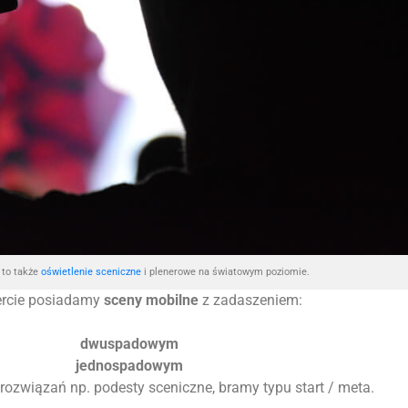
to także
oświetlenie sceniczne
i plenerowe na światowym poziomie.
ercie posiadamy
sceny mobilne
z zadaszeniem:
dwuspadowym
jednospadowym
 rozwiązań np. podesty sceniczne, bramy typu start / meta.