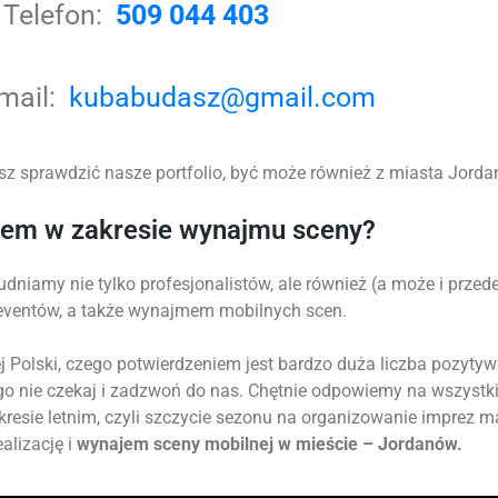
Telefon:
509 044 403
-mail:
kubabudasz@gmail.com
z sprawdzić nasze portfolio, być może również z miasta Jordan
tem w zakresie wynajmu sceny?
udniamy nie tylko profesjonalistów, ale również (a może i prz
 eventów, a także wynajmem mobilnych scen.
 Polski, czego potwierdzeniem jest bardzo duża liczba pozytyw
go nie czekaj i zadzwoń do nas. Chętnie odpowiemy na wszystk
okresie letnim, czyli szczycie sezonu na organizowanie imprez 
alizację i
wynajem sceny mobilnej w mieście – Jordanów.