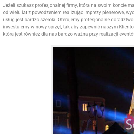
Jeżeli szukasz profesjonalnej firmy, która na swoim koncie ma w
od wielu lat z powodzeniem realizując imprezy plenerowe, w
usług jest bardzo szeroki. Oferujemy profesjonalne doradztwo 
inwestujemy w nowy sprzęt, tak aby zapewnić naszym Kliento
która jest również dla nas bardzo ważna przy realizacji eventó