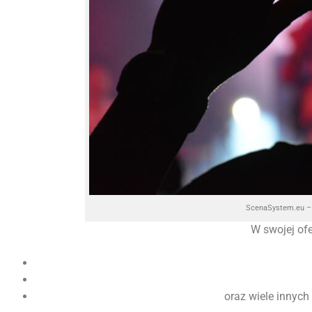
ScenaSystem.eu – 
W swojej of
oraz wiele innych