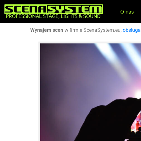
O nas
Wynajem scen
w firmie ScenaSystem.eu,
obsługa