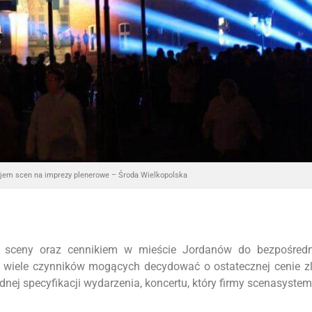
jem scen na imprezy plenerowe – Środa Wielkopolska
 sceny oraz cennikiem w mieście Jordanów do bezpośredn
o wiele czynników mogących decydować o ostatecznej cenie z
ej specyfikacji wydarzenia, koncertu, który firmy scenasyste