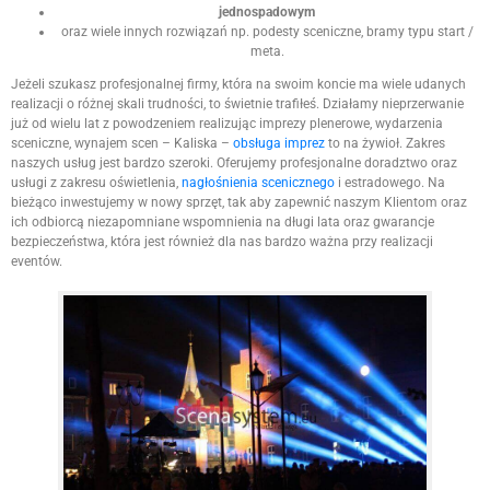
jednospadowym
oraz wiele innych rozwiązań np. podesty sceniczne, bramy typu start /
meta.
Jeżeli szukasz profesjonalnej firmy, która na swoim koncie ma wiele udanych
realizacji o różnej skali trudności, to świetnie trafiłeś. Działamy nieprzerwanie
już od wielu lat z powodzeniem realizując imprezy plenerowe, wydarzenia
sceniczne, wynajem scen – Kaliska –
obsługa imprez
to na żywioł. Zakres
naszych usług jest bardzo szeroki. Oferujemy profesjonalne doradztwo oraz
usługi z zakresu oświetlenia,
nagłośnienia scenicznego
i estradowego. Na
bieżąco inwestujemy w nowy sprzęt, tak aby zapewnić naszym Klientom oraz
ich odbiorcą niezapomniane wspomnienia na długi lata oraz gwarancje
bezpieczeństwa, która jest również dla nas bardzo ważna przy realizacji
eventów.