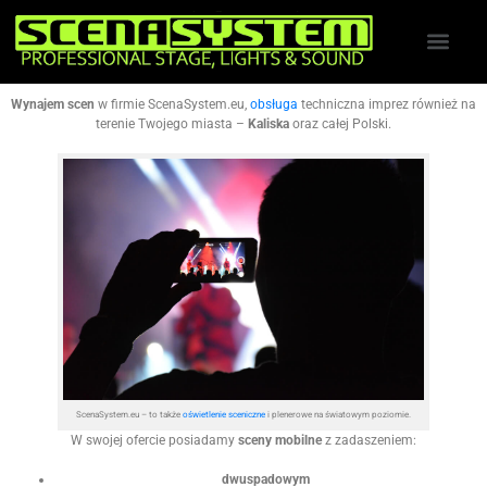
Wynajem scen
w firmie ScenaSystem.eu,
obsługa
techniczna imprez również na
terenie Twojego miasta –
Kaliska
oraz całej Polski.
ScenaSystem.eu – to także
oświetlenie sceniczne
i plenerowe na światowym poziomie.
W swojej ofercie posiadamy
sceny mobilne
z zadaszeniem:
dwuspadowym