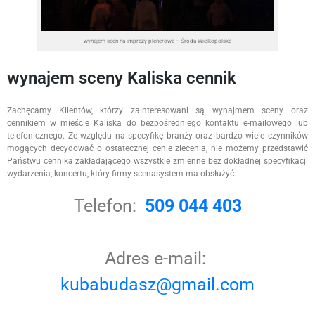
wynajem scen na imprezy plenerowe – Środa Wielkopolska
wynajem sceny Kaliska cennik
Zachęcamy Klientów, którzy zainteresowani są wynajmem sceny oraz
cennikiem w mieście Kaliska do bezpośredniego kontaktu e-mailowego lub
telefonicznego. Ze względu na specyfikę branży oraz bardzo wiele czynników
mogących decydować o ostatecznej cenie zlecenia, nie możemy przedstawić
Państwu cennika zakładającego wszystkie zmienne bez dokładnej specyfikacji
wydarzenia, koncertu, który firmy scenasystem ma obsłużyć.
Telefon:
509 044 403
Adres e-mail:
kubabudasz@gmail.com