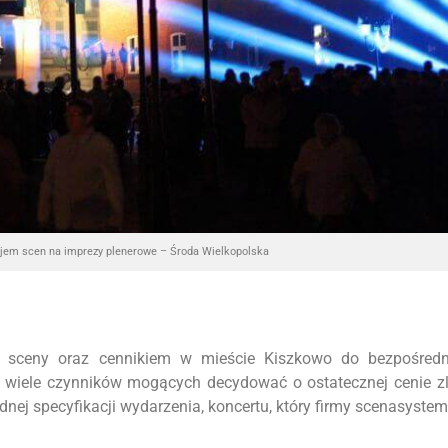
jem scen na imprezy plenerowe – Środa Wielkopolska
 sceny oraz cennikiem w mieście Kiszkowo do bezpośredn
o wiele czynników mogących decydować o ostatecznej cenie z
ej specyfikacji wydarzenia, koncertu, który firmy scenasyste