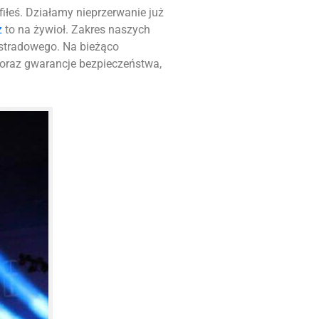
afiłeś. Działamy nieprzerwanie już
z
to na żywioł. Zakres naszych
stradowego. Na bieżąco
 oraz gwarancje bezpieczeństwa,