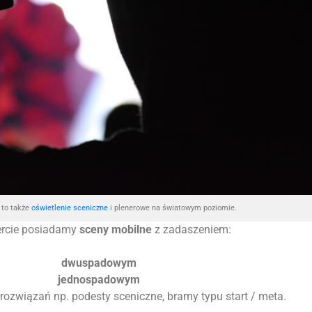
to także
oświetlenie sceniczne
i plenerowe na światowym poziomie.
ercie posiadamy
sceny mobilne
z zadaszeniem:
dwuspadowym
jednospadowym
 rozwiązań np. podesty sceniczne, bramy typu start / meta.