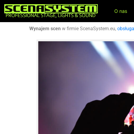
O nas
Wynajem scen
w firmie ScenaSystem.eu,
obsług