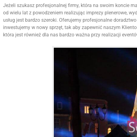
Jeżeli szukasz profesjonalnej firmy, która na swoim koncie ma w
od wielu lat z powodzeniem realizując imprezy plenerowe, w
usług jest bardzo szeroki. Oferujemy profesjonalne doradztwo 
inwestujemy w nowy sprzęt, tak aby zapewnić naszym Kliento
która jest również dla nas bardzo ważna przy realizacji eventó