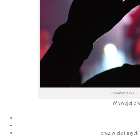
ScenaSystem.eu – 
W swojej of
oraz wiele innych