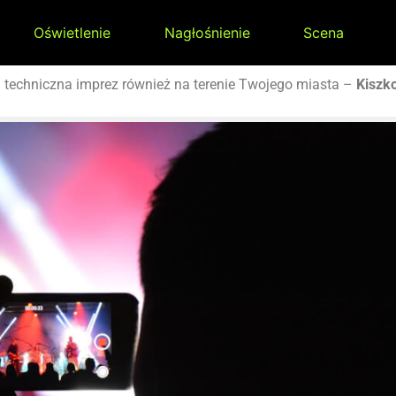
Oświetlenie
Nagłośnienie
Scena
a
techniczna imprez również na terenie Twojego miasta –
Kisz