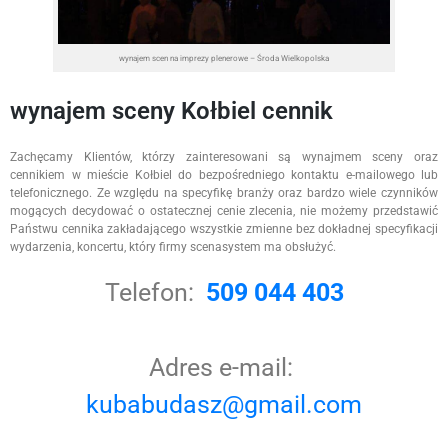
wynajem scen na imprezy plenerowe – Środa Wielkopolska
wynajem sceny Kołbiel cennik
Zachęcamy Klientów, którzy zainteresowani są wynajmem sceny oraz
cennikiem w mieście Kołbiel do bezpośredniego kontaktu e-mailowego lub
telefonicznego. Ze względu na specyfikę branży oraz bardzo wiele czynników
mogących decydować o ostatecznej cenie zlecenia, nie możemy przedstawić
Państwu cennika zakładającego wszystkie zmienne bez dokładnej specyfikacji
wydarzenia, koncertu, który firmy scenasystem ma obsłużyć.
Telefon:
509 044 403
Adres e-mail:
kubabudasz@gmail.com