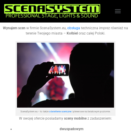
Wynajem scen
w firmie ScenaSystem.eu,
obsługa
techniczna imprez również na
terenie Twojego miasta –
Kołbiel
oraz całej Polski.
ScenaSystem.eu – to także
oświetlenie sceniczne
i plenerowe na światowym poziomie.
W swojej ofercie posiadamy
sceny mobilne
z zadaszeniem:
dwuspadowym