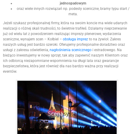
jednospadowym
oraz wiele innych rozwiązań np. podesty sceniczne, bramy typu start /
meta.
Jeżeli szukasz profesjonalnej firmy, która na swoim koncie ma wiele udanych
realizacji o różnej skali trudności, to świetnie trafiłeś. Działamy nieprzerwanie
już od wielu lat z powodzeniem realizując imprezy plenerowe, wydarzenia
sceniczne, wynajem scen – Kołbiel –
obsługa imprez
to na żywioł. Zakres
naszych usług jest bardzo szeroki. Oferujemy profesjonalne doradztwo oraz
usługi z zakresu oświetlenia,
nagłośnienia scenicznego
i estradowego. Na
bieżąco inwestujemy w nowy sprzęt, tak aby zapewnić naszym Klientom oraz
ich odbiorcą niezapomniane wspomnienia na długi lata oraz gwarancje
bezpieczeństwa, która jest również dla nas bardzo ważna przy realizacji
eventów.