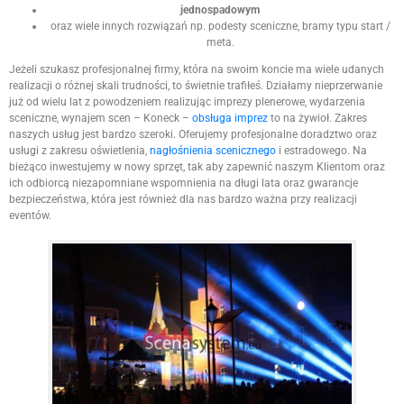
jednospadowym
oraz wiele innych rozwiązań np. podesty sceniczne, bramy typu start /
meta.
Jeżeli szukasz profesjonalnej firmy, która na swoim koncie ma wiele udanych
realizacji o różnej skali trudności, to świetnie trafiłeś. Działamy nieprzerwanie
już od wielu lat z powodzeniem realizując imprezy plenerowe, wydarzenia
sceniczne, wynajem scen – Koneck –
obsługa imprez
to na żywioł. Zakres
naszych usług jest bardzo szeroki. Oferujemy profesjonalne doradztwo oraz
usługi z zakresu oświetlenia,
nagłośnienia scenicznego
i estradowego. Na
bieżąco inwestujemy w nowy sprzęt, tak aby zapewnić naszym Klientom oraz
ich odbiorcą niezapomniane wspomnienia na długi lata oraz gwarancje
bezpieczeństwa, która jest również dla nas bardzo ważna przy realizacji
eventów.