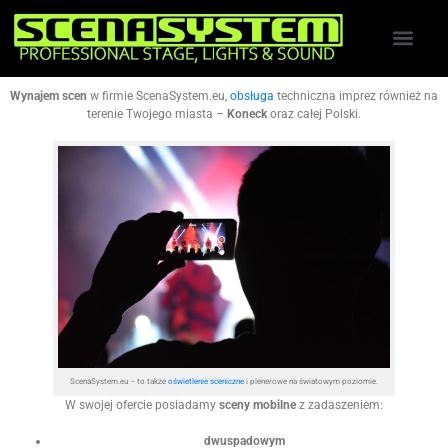
Wynajem scen
w firmie ScenaSystem.eu,
obsługa
techniczna imprez również na
terenie Twojego miasta –
Koneck
oraz całej Polski.
ScenaSystem.eu – to także
oświetlenie sceniczne
i plenerowe na światowym poziomie.
W swojej ofercie posiadamy
sceny mobilne
z zadaszeniem:
dwuspadowym