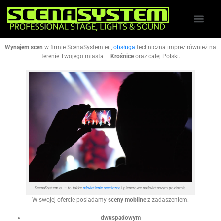
Wynajem scen
w firmie ScenaSystem.eu,
obsługa
techniczna imprez również na
terenie Twojego miasta –
Krośnice
oraz całej Polski.
ScenaSystem.eu – to także
oświetlenie sceniczne
i plenerowe na światowym poziomie.
W swojej ofercie posiadamy
sceny mobilne
z zadaszeniem:
dwuspadowym