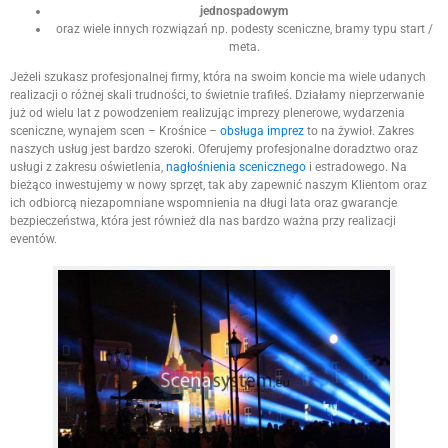
jednospadowym
oraz wiele innych rozwiązań np. podesty sceniczne, bramy typu start /
meta.
Jeżeli szukasz profesjonalnej firmy, która na swoim koncie ma wiele udanych
realizacji o różnej skali trudności, to świetnie trafiłeś. Działamy nieprzerwanie
już od wielu lat z powodzeniem realizując imprezy plenerowe, wydarzenia
sceniczne, wynajem scen – Krośnice –
obsługa imprez
to na żywioł. Zakres
naszych usług jest bardzo szeroki. Oferujemy profesjonalne doradztwo oraz
usługi z zakresu oświetlenia,
nagłośnienia scenicznego
i estradowego. Na
bieżąco inwestujemy w nowy sprzęt, tak aby zapewnić naszym Klientom oraz
ich odbiorcą niezapomniane wspomnienia na długi lata oraz gwarancje
bezpieczeństwa, która jest również dla nas bardzo ważna przy realizacji
eventów.