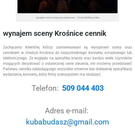
wynajem scen na imprezy plenerowe – Środa Wielkopolska
wynajem sceny Krośnice cennik
Zachęcamy Klientów, którzy zainteresowani są wynajmem sceny oraz
cennikiem w mieście Krośnice do bezpośredniego kontaktu e-mailowego lub
telefonicznego. Ze względu na specyfikę branży oraz bardzo wiele czynników
mogących decydować o ostatecznej cenie zlecenia, nie możemy przedstawić
Państwu cennika zakładającego wszystkie zmienne bez dokładnej specyfikacji
wydarzenia, koncertu, który firmy scenasystem ma obsłużyć.
Telefon:
509 044 403
Adres e-mail:
kubabudasz@gmail.com