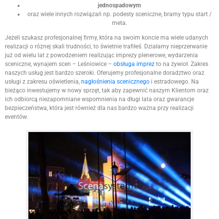
jednospadowym
oraz wiele innych rozwiązań np. podesty sceniczne, bramy typu start /
meta.
Jeżeli szukasz profesjonalnej firmy, która na swoim koncie ma wiele udanych
realizacji o różnej skali trudności, to świetnie trafiłeś. Działamy nieprzerwanie
już od wielu lat z powodzeniem realizując imprezy plenerowe, wydarzenia
sceniczne, wynajem scen – Leśniowice –
obsługa imprez
to na żywioł. Zakres
naszych usług jest bardzo szeroki. Oferujemy profesjonalne doradztwo oraz
usługi z zakresu oświetlenia,
nagłośnienia scenicznego
i estradowego. Na
bieżąco inwestujemy w nowy sprzęt, tak aby zapewnić naszym Klientom oraz
ich odbiorcą niezapomniane wspomnienia na długi lata oraz gwarancje
bezpieczeństwa, która jest również dla nas bardzo ważna przy realizacji
eventów.