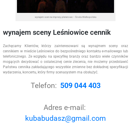
wynajem scen na imprezy plenerowe – Środa Wielkopolska
wynajem sceny Leśniowice cennik
Zachęcamy Klientów, którzy zainteresowani są wynajmem sceny oraz
cennikiem w mieście Leśniowice do bezpośredniego kontaktu e-mailowego lub
telefonicznego. Ze względu na specyfikę branży oraz bardzo wiele czynników
mogących decydować o ostatecznej cenie zlecenia, nie możemy przedstawić
Państwu cennika zakładającego wszystkie zmienne bez dokładnej specyfikacji
wydarzenia, koncertu, który firmy scenasystem ma obsłużyć.
Telefon:
509 044 403
Adres e-mail:
kubabudasz@gmail.com