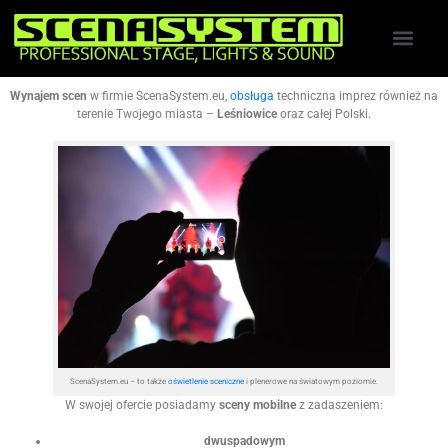
Wynajem scen
w firmie ScenaSystem.eu,
obsługa
techniczna imprez również na
terenie Twojego miasta –
Leśniowice
oraz całej Polski.
ScenaSystem.eu – to także
oświetlenie sceniczne
i plenerowe na światowym poziomie.
W swojej ofercie posiadamy
sceny mobilne
z zadaszeniem:
dwuspadowym