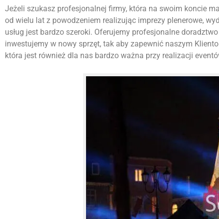
Jeżeli szukasz profesjonalnej firmy, która na swoim koncie ma w
od wielu lat z powodzeniem realizując imprezy plenerowe, w
usług jest bardzo szeroki. Oferujemy profesjonalne doradztwo 
inwestujemy w nowy sprzęt, tak aby zapewnić naszym Kliento
która jest również dla nas bardzo ważna przy realizacji eventó