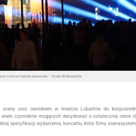
jem scen na imprezy plenerowe – Środa Wielkopolska
 sceny oraz cennikiem w mieście Lubartów do bezpośredn
o wiele czynników mogących decydować o ostatecznej cenie z
ej specyfikacji wydarzenia, koncertu, który firmy scenasyste