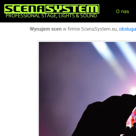
O nas
Wynajem scen
w firmie ScenaSystem.eu,
obsług