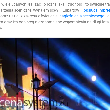
iele udanych realizacji o różnej skali trudności, to świetnie tr
ydarzenia sceniczne, wynajem scen – Lubartów –
obsługa impre
oraz usługi z zakresu oświetlenia,
nagłośnienia scenicznego
i e
m oraz ich odbiorcą niezapomniane wspomnienia na długi lata
w.