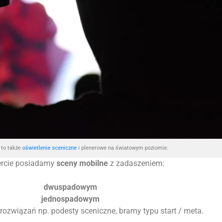
to także
oświetlenie sceniczne
i plenerowe na światowym poziomie.
ercie posiadamy
sceny mobilne
z zadaszeniem:
dwuspadowym
jednospadowym
 rozwiązań np. podesty sceniczne, bramy typu start / meta.