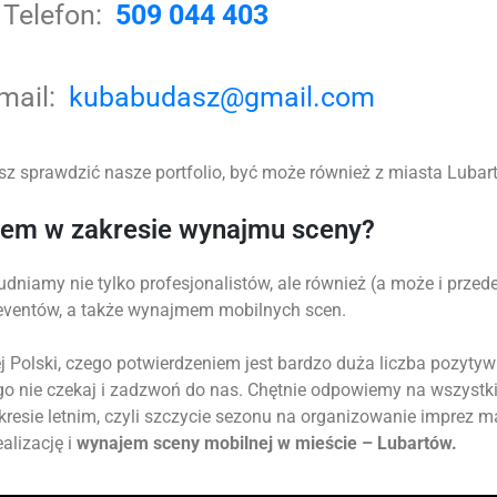
Telefon:
509 044 403
-mail:
kubabudasz@gmail.com
z sprawdzić nasze portfolio, być może również z miasta Lubartó
tem w zakresie wynajmu sceny?
udniamy nie tylko profesjonalistów, ale również (a może i prz
 eventów, a także wynajmem mobilnych scen.
 Polski, czego potwierdzeniem jest bardzo duża liczba pozytyw
go nie czekaj i zadzwoń do nas. Chętnie odpowiemy na wszystk
okresie letnim, czyli szczycie sezonu na organizowanie imprez 
alizację i
wynajem sceny mobilnej w mieście – Lubartów.