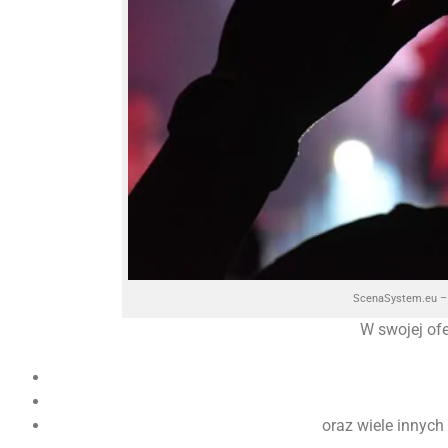
ScenaSystem.eu – 
W swojej of
oraz wiele innych