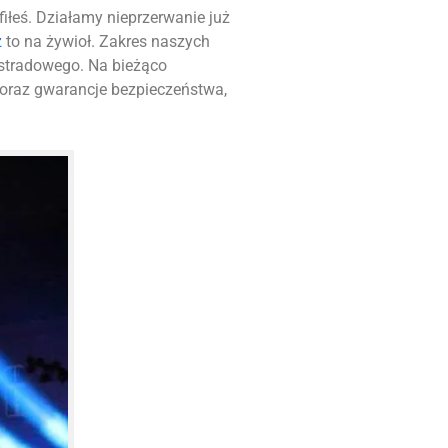
afiłeś. Działamy nieprzerwanie już
z
to na żywioł. Zakres naszych
stradowego. Na bieżąco
 oraz gwarancje bezpieczeństwa,