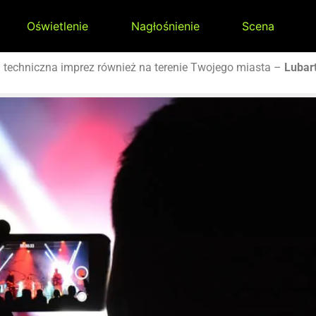
Oświetlenie
Nagłośnienie
Scena
a
techniczna imprez również na terenie Twojego miasta –
Lubar