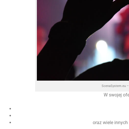
ScenaSystem.eu – 
W swojej of
oraz wiele innych