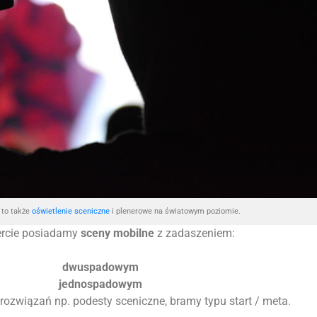
to także
oświetlenie sceniczne
i plenerowe na światowym poziomie.
ercie posiadamy
sceny mobilne
z zadaszeniem:
dwuspadowym
jednospadowym
 rozwiązań np. podesty sceniczne, bramy typu start / meta.