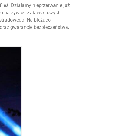
afiłeś. Działamy nieprzerwanie już
o na żywioł. Zakres naszych
stradowego. Na bieżąco
 oraz gwarancje bezpieczeństwa,