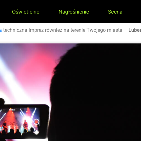
Oświetlenie
Nagłośnienie
Scena
a
techniczna imprez również na terenie Twojego miasta –
Lube