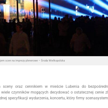
jem scen na imprezy plenerowe – Środa Wielkopolska
m sceny oraz cennikiem w mieście Lubenia do bezpośredn
o wiele czynników mogących decydować o ostatecznej cenie z
ej specyfikacji wydarzenia, koncertu, który firmy scenasyste