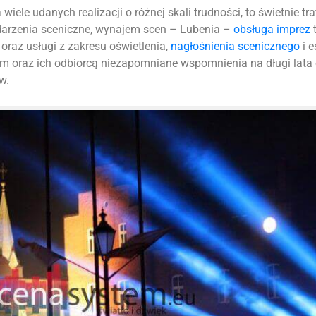
iele udanych realizacji o różnej skali trudności, to świetnie tr
ydarzenia sceniczne, wynajem scen – Lubenia –
obsługa imprez
t
oraz usługi z zakresu oświetlenia,
nagłośnienia scenicznego
i e
m oraz ich odbiorcą niezapomniane wspomnienia na długi lata
w.