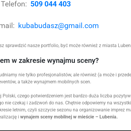
Telefon:
509 044 403
-mail:
kubabudasz@gmail.com
z sprawdzić nasze portfolio, być może również z miasta Lubenia
tem w zakresie wynajmu sceny?
udniamy nie tylko profesjonalistów, ale również (a może i prz
 eventów, a także wynajmem mobilnych scen.
 Polski, czego potwierdzeniem jest bardzo duża liczba pozytyw
go nie czekaj i zadzwoń do nas. Chętnie odpowiemy na wszystk
okresie letnim, czyli szczycie sezonu na organizowanie imprez 
alizację i
wynajem sceny mobilnej w mieście – Lubenia.