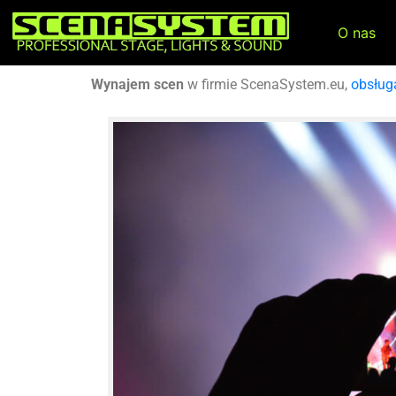
O nas
Wynajem scen
w firmie ScenaSystem.eu,
obsług