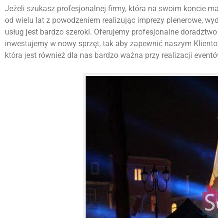
Jeżeli szukasz profesjonalnej firmy, która na swoim koncie ma w
od wielu lat z powodzeniem realizując imprezy plenerowe, w
usług jest bardzo szeroki. Oferujemy profesjonalne doradztwo 
inwestujemy w nowy sprzęt, tak aby zapewnić naszym Kliento
która jest również dla nas bardzo ważna przy realizacji eventó