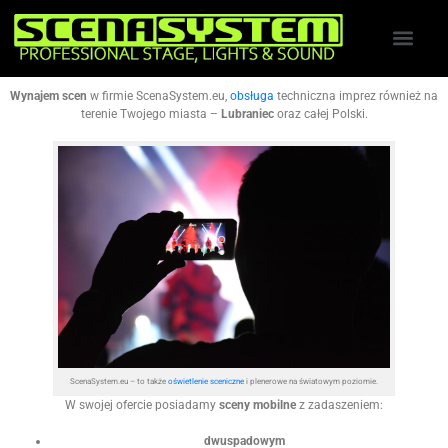
Wynajem scen
w firmie ScenaSystem.eu,
obsługa
techniczna imprez również na
terenie Twojego miasta –
Lubraniec
oraz całej Polski.
ScenaSystem.eu – to także
oświetlenie sceniczne
i plenerowe na światowym poziomie.
W swojej ofercie posiadamy
sceny mobilne
z zadaszeniem:
dwuspadowym