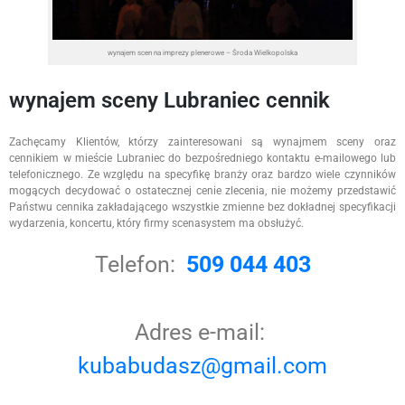
wynajem scen na imprezy plenerowe – Środa Wielkopolska
wynajem sceny Lubraniec cennik
Zachęcamy Klientów, którzy zainteresowani są wynajmem sceny oraz
cennikiem w mieście Lubraniec do bezpośredniego kontaktu e-mailowego lub
telefonicznego. Ze względu na specyfikę branży oraz bardzo wiele czynników
mogących decydować o ostatecznej cenie zlecenia, nie możemy przedstawić
Państwu cennika zakładającego wszystkie zmienne bez dokładnej specyfikacji
wydarzenia, koncertu, który firmy scenasystem ma obsłużyć.
Telefon:
509 044 403
Adres e-mail:
kubabudasz@gmail.com