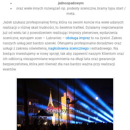
jednospadowym
oraz wiele innych rozwiązań np. podesty sceniczne, bramy typu start /
meta.
Jeżeli szukasz profesjonalnej firmy, która na swoim koncie ma wiele udanych
realizacji o różnej skali trudności, to świetnie trafiłeś. Działamy nieprzerwanie
już od wielu lat z powodzeniem realizując imprezy plenerowe, wydarzenia
sceniczne, wynajem scen – Lubraniec –
obsługa imprez
to na żywioł. Zakres
naszych usług jest bardzo szeroki. Oferujemy profesjonalne doradztwo oraz
usługi z zakresu oświetlenia,
nagłośnienia scenicznego
i estradowego. Na
bieżąco inwestujemy w nowy sprzęt, tak aby zapewnić naszym Klientom oraz
ich odbiorcą niezapomniane wspomnienia na długi lata oraz gwarancje
bezpieczeństwa, która jest również dla nas bardzo ważna przy realizacji
eventów.