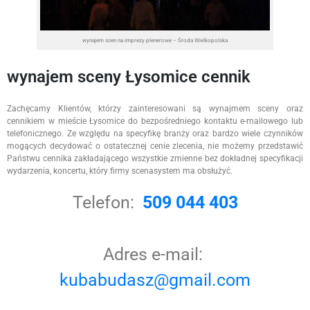
wynajem scen na imprezy plenerowe – Środa Wielkopolska
wynajem sceny Łysomice cennik
Zachęcamy Klientów, którzy zainteresowani są wynajmem sceny oraz
cennikiem w mieście Łysomice do bezpośredniego kontaktu e-mailowego lub
telefonicznego. Ze względu na specyfikę branży oraz bardzo wiele czynników
mogących decydować o ostatecznej cenie zlecenia, nie możemy przedstawić
Państwu cennika zakładającego wszystkie zmienne bez dokładnej specyfikacji
wydarzenia, koncertu, który firmy scenasystem ma obsłużyć.
Telefon:
509 044 403
Adres e-mail:
kubabudasz@gmail.com