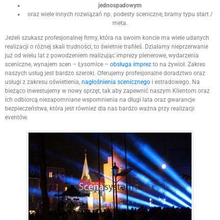
jednospadowym
oraz wiele innych rozwiązań np. podesty sceniczne, bramy typu start /
meta.
Jeżeli szukasz profesjonalnej firmy, która na swoim koncie ma wiele udanych
realizacji o różnej skali trudności, to świetnie trafiłeś. Działamy nieprzerwanie
już od wielu lat z powodzeniem realizując imprezy plenerowe, wydarzenia
sceniczne, wynajem scen – Łysomice –
obsługa imprez
to na żywioł. Zakres
naszych usług jest bardzo szeroki. Oferujemy profesjonalne doradztwo oraz
usługi z zakresu oświetlenia,
nagłośnienia scenicznego
i estradowego. Na
bieżąco inwestujemy w nowy sprzęt, tak aby zapewnić naszym Klientom oraz
ich odbiorcą niezapomniane wspomnienia na długi lata oraz gwarancje
bezpieczeństwa, która jest również dla nas bardzo ważna przy realizacji
eventów.