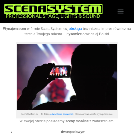
Wynajem scen
w firmie ScenaSystem.eu,
obsługa
techniczna imprez również na
terenie Twojego miasta –
Łysomice
oraz całej Polski.
ScenaSystem.eu – to także
oświetlenie sceniczne
i plenerowe na światowym poziomie.
W swojej ofercie posiadamy
sceny mobilne
z zadaszeniem:
dwuspadowym