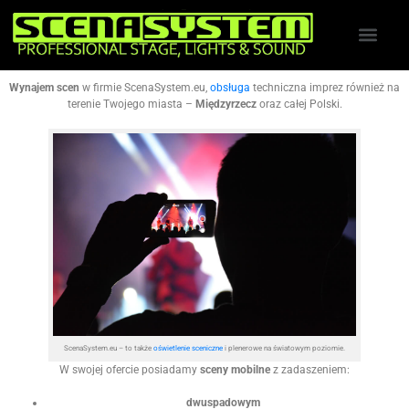
Wynajem scen
w firmie ScenaSystem.eu,
obsługa
techniczna imprez również na
terenie Twojego miasta –
Międzyrzecz
oraz całej Polski.
ScenaSystem.eu – to także
oświetlenie sceniczne
i plenerowe na światowym poziomie.
W swojej ofercie posiadamy
sceny mobilne
z zadaszeniem:
dwuspadowym