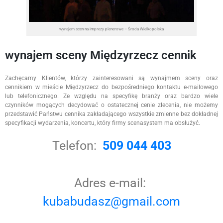
wynajem scen na imprezy plenerowe – Środa Wielkopolska
wynajem sceny Międzyrzecz cennik
Zachęcamy Klientów, którzy zainteresowani są wynajmem sceny oraz
cennikiem w mieście Międzyrzecz do bezpośredniego kontaktu e-mailowego
lub telefonicznego. Ze względu na specyfikę branży oraz bardzo wiele
czynników mogących decydować o ostatecznej cenie zlecenia, nie możemy
przedstawić Państwu cennika zakładającego wszystkie zmienne bez dokładnej
specyfikacji wydarzenia, koncertu, który firmy scenasystem ma obsłużyć.
Telefon:
509 044 403
Adres e-mail:
kubabudasz@gmail.com