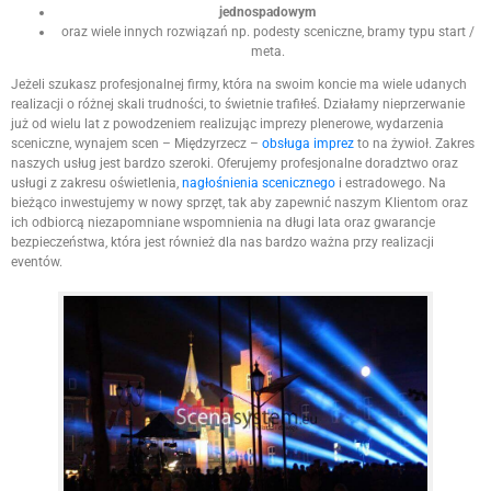
jednospadowym
oraz wiele innych rozwiązań np. podesty sceniczne, bramy typu start /
meta.
Jeżeli szukasz profesjonalnej firmy, która na swoim koncie ma wiele udanych
realizacji o różnej skali trudności, to świetnie trafiłeś. Działamy nieprzerwanie
już od wielu lat z powodzeniem realizując imprezy plenerowe, wydarzenia
sceniczne, wynajem scen – Międzyrzecz –
obsługa imprez
to na żywioł. Zakres
naszych usług jest bardzo szeroki. Oferujemy profesjonalne doradztwo oraz
usługi z zakresu oświetlenia,
nagłośnienia scenicznego
i estradowego. Na
bieżąco inwestujemy w nowy sprzęt, tak aby zapewnić naszym Klientom oraz
ich odbiorcą niezapomniane wspomnienia na długi lata oraz gwarancje
bezpieczeństwa, która jest również dla nas bardzo ważna przy realizacji
eventów.