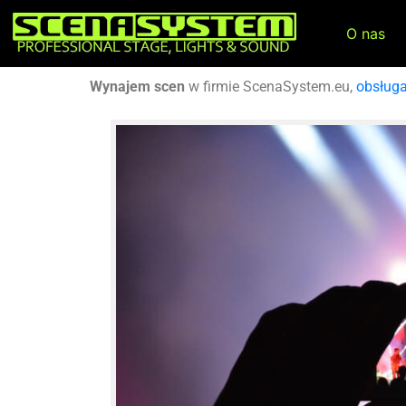
O nas
Wynajem scen
w firmie ScenaSystem.eu,
obsług