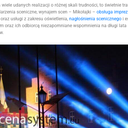
iele udanych realizacji o różnej skali trudności, to świetnie tr
darzenia sceniczne, wynajem scen – Mikołajki –
obsługa imprez
oraz usługi z zakresu oświetlenia,
nagłośnienia scenicznego
i e
m oraz ich odbiorcą niezapomniane wspomnienia na długi lata
w.