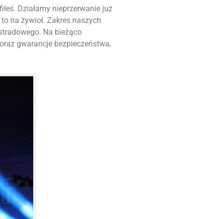
afiłeś. Działamy nieprzerwanie już
to na żywioł. Zakres naszych
stradowego. Na bieżąco
 oraz gwarancje bezpieczeństwa,