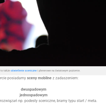
to także
oświetlenie sceniczne
i plenerowe na światowym poziomie.
ercie posiadamy
sceny mobilne
z zadaszeniem:
dwuspadowym
jednospadowym
 rozwiązań np. podesty sceniczne, bramy typu start / meta.