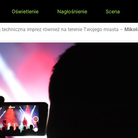
Oświetlenie
Nagłośnienie
Scena
a
techniczna imprez również na terenie Twojego miasta –
Mikoł