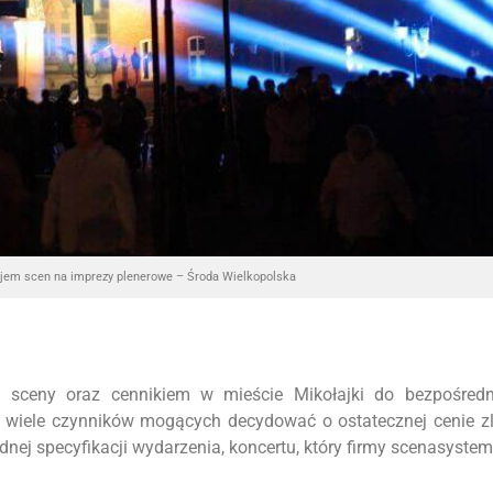
jem scen na imprezy plenerowe – Środa Wielkopolska
 sceny oraz cennikiem w mieście Mikołajki do bezpośredn
o wiele czynników mogących decydować o ostatecznej cenie z
ej specyfikacji wydarzenia, koncertu, który firmy scenasyste