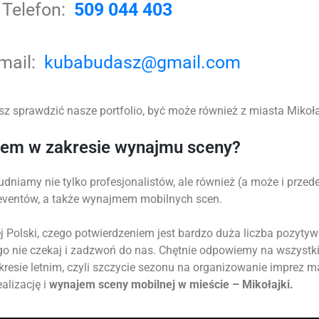
Telefon:
509 044 403
-mail:
kubabudasz@gmail.com
z sprawdzić nasze portfolio, być może również z miasta Mikołajk
tem w zakresie wynajmu sceny?
udniamy nie tylko profesjonalistów, ale również (a może i prz
 eventów, a także wynajmem mobilnych scen.
 Polski, czego potwierdzeniem jest bardzo duża liczba pozytyw
go nie czekaj i zadzwoń do nas. Chętnie odpowiemy na wszystk
okresie letnim, czyli szczycie sezonu na organizowanie imprez 
alizację i
wynajem sceny mobilnej w mieście – Mikołajki.