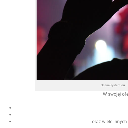
ScenaSystem.eu – 
W swojej of
oraz wiele innych