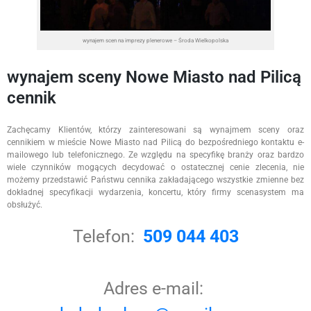
wynajem scen na imprezy plenerowe – Środa Wielkopolska
wynajem sceny Nowe Miasto nad Pilicą
cennik
Zachęcamy Klientów, którzy zainteresowani są wynajmem sceny oraz
cennikiem w mieście Nowe Miasto nad Pilicą do bezpośredniego kontaktu e-
mailowego lub telefonicznego. Ze względu na specyfikę branży oraz bardzo
wiele czynników mogących decydować o ostatecznej cenie zlecenia, nie
możemy przedstawić Państwu cennika zakładającego wszystkie zmienne bez
dokładnej specyfikacji wydarzenia, koncertu, który firmy scenasystem ma
obsłużyć.
Telefon:
509 044 403
Adres e-mail: