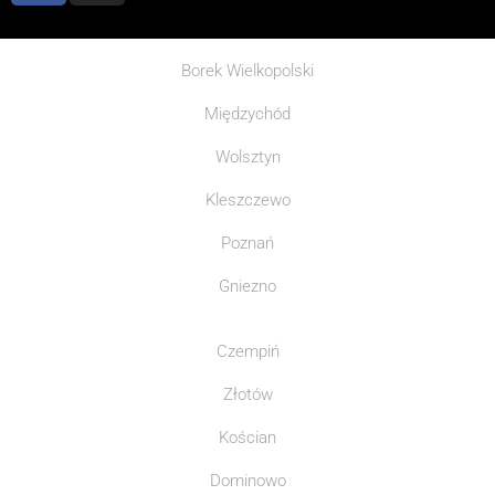
Borek Wielkopolski
Międzychód
Wolsztyn
Kleszczewo
Poznań
Gniezno
Czempiń
Złotów
Kościan
Dominowo