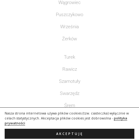
Wągrowiec
Puszczykowo
Września
Żerków
Turek
Rawicz
Szamotuły
Swarzędz
Śrem
Nasza strona internetowa używa plików cookies (tzw. ciasteczka) wyłącznie w
Słupca
celach statystycznych. Akceptacja plików cookies jest dobrowolna -
polityka
prywatności
AKCEPTUJĘ