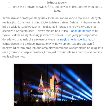
jednospadowym
oraz wiele innych rozwiązań np. podesty sceniczne, bramy typu start /
meta.
Jeżeli szukasz profesjonalnej firmy, która na swoim koncie ma wiele udanych
realizacji o różnej skali trudności, to świetnie trafiłeś. Działamy nieprzerwanie
już od wielu lat z powodzeniem realizując imprezy plenerowe, wydarzenia
sceniczne, wynajem scen – Nowe Miasto nad Pilicą –
obsługa imprez
to na
żywioł. Zakres naszych usług jest bardzo szeroki. Oferujemy profesjonalne
doradztwo oraz usługi z zakresu oświetlenia,
nagłośnienia scenicznego
i
estradowego. Na bieżąco inwestujemy w nowy sprzęt, tak aby zapewnić
naszym Klientom oraz ich odbiorcą niezapomniane wspomnienia na długi lata
oraz gwarancje bezpieczeństwa, która jest również dla nas bardzo ważna przy
realizacji eventów.