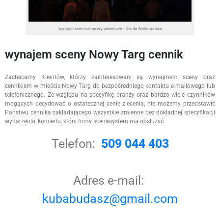
wynajem scen na imprezy plenerowe – Środa Wielkopolska
wynajem sceny Nowy Targ cennik
Zachęcamy Klientów, którzy zainteresowani są wynajmem sceny oraz
cennikiem w mieście Nowy Targ do bezpośredniego kontaktu e-mailowego lub
telefonicznego. Ze względu na specyfikę branży oraz bardzo wiele czynników
mogących decydować o ostatecznej cenie zlecenia, nie możemy przedstawić
Państwu cennika zakładającego wszystkie zmienne bez dokładnej specyfikacji
wydarzenia, koncertu, który firmy scenasystem ma obsłużyć.
Telefon:
509 044 403
Adres e-mail:
kubabudasz@gmail.com