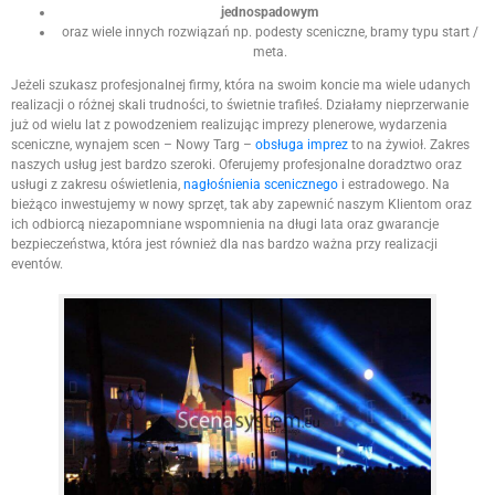
jednospadowym
oraz wiele innych rozwiązań np. podesty sceniczne, bramy typu start /
meta.
Jeżeli szukasz profesjonalnej firmy, która na swoim koncie ma wiele udanych
realizacji o różnej skali trudności, to świetnie trafiłeś. Działamy nieprzerwanie
już od wielu lat z powodzeniem realizując imprezy plenerowe, wydarzenia
sceniczne, wynajem scen – Nowy Targ –
obsługa imprez
to na żywioł. Zakres
naszych usług jest bardzo szeroki. Oferujemy profesjonalne doradztwo oraz
usługi z zakresu oświetlenia,
nagłośnienia scenicznego
i estradowego. Na
bieżąco inwestujemy w nowy sprzęt, tak aby zapewnić naszym Klientom oraz
ich odbiorcą niezapomniane wspomnienia na długi lata oraz gwarancje
bezpieczeństwa, która jest również dla nas bardzo ważna przy realizacji
eventów.