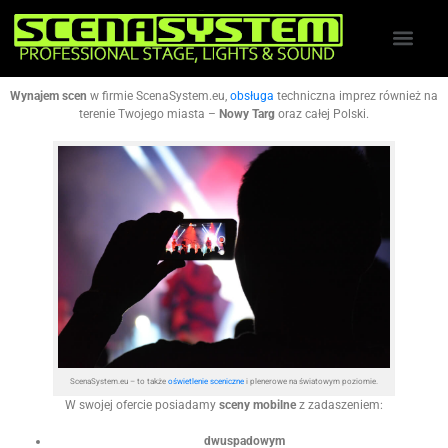
Wynajem scen
w firmie ScenaSystem.eu,
obsługa
techniczna imprez również na
terenie Twojego miasta –
Nowy Targ
oraz całej Polski.
ScenaSystem.eu – to także
oświetlenie sceniczne
i plenerowe na światowym poziomie.
W swojej ofercie posiadamy
sceny mobilne
z zadaszeniem:
dwuspadowym