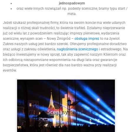
jednospadowym
oraz wiele innych rozwiązań np. podesty sceniczne, bramy typu start /
meta.
Jeżeli szukasz profesjonalnej firmy, która na swoim koncie ma wiele udanych
realizacji o różnej skali trudności, to świetnie trafiłeś. Działamy nieprzerwanie
już od wielu lat z powodzeniem realizując imprezy plenerowe, wydarzenia
sceniczne, wynajem scen – Nowy Żmigród –
obsługa imprez
to na żywioł.
Zakres naszych usług jest bardzo szeroki. Oferujemy profesjonalne doradztwo
oraz usługi z zakresu oświetlenia,
nagłośnienia scenicznego
i estradowego. Na
bieżąco inwestujemy w nowy sprzęt, tak aby zapewnić naszym Klientom oraz
ich odbiorcą niezapomniane wspomnienia na długi lata oraz gwarancje
bezpieczeństwa, która jest również dla nas bardzo ważna przy realizacji
eventów.