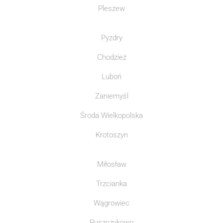
Pleszew
Pyzdry
Chodzież
Luboń
Zaniemyśl
Środa Wielkopolska
Krotoszyn
Miłosław
Trzcianka
Wągrowiec
Puszczykowo