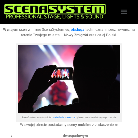
Wynajem scen
w firmie ScenaSystem.eu,
obsługa
techniczna imprez również na
terenie Twojego miasta –
Nowy Żmigród
oraz całej Polski.
ScenaSystem.eu – to także
oświetlenie sceniczne
i plenerowe na światowym poziomie.
W swojej ofercie posiadamy
sceny mobilne
z zadaszeniem:
dwuspadowym