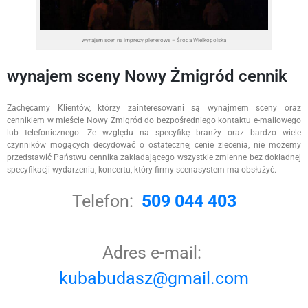
wynajem scen na imprezy plenerowe – Środa Wielkopolska
wynajem sceny Nowy Żmigród cennik
Zachęcamy Klientów, którzy zainteresowani są wynajmem sceny oraz
cennikiem w mieście Nowy Żmigród do bezpośredniego kontaktu e-mailowego
lub telefonicznego. Ze względu na specyfikę branży oraz bardzo wiele
czynników mogących decydować o ostatecznej cenie zlecenia, nie możemy
przedstawić Państwu cennika zakładającego wszystkie zmienne bez dokładnej
specyfikacji wydarzenia, koncertu, który firmy scenasystem ma obsłużyć.
Telefon:
509 044 403
Adres e-mail:
kubabudasz@gmail.com