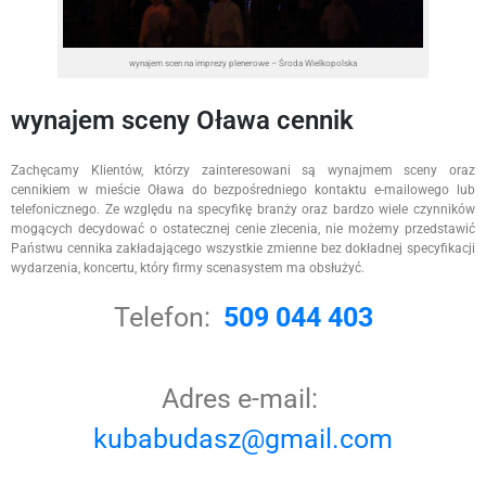
wynajem scen na imprezy plenerowe – Środa Wielkopolska
wynajem sceny Oława cennik
Zachęcamy Klientów, którzy zainteresowani są wynajmem sceny oraz
cennikiem w mieście Oława do bezpośredniego kontaktu e-mailowego lub
telefonicznego. Ze względu na specyfikę branży oraz bardzo wiele czynników
mogących decydować o ostatecznej cenie zlecenia, nie możemy przedstawić
Państwu cennika zakładającego wszystkie zmienne bez dokładnej specyfikacji
wydarzenia, koncertu, który firmy scenasystem ma obsłużyć.
Telefon:
509 044 403
Adres e-mail:
kubabudasz@gmail.com