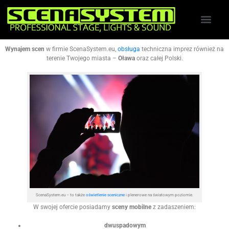
Wynajem scen
w firmie ScenaSystem.eu,
obsługa
techniczna imprez również na
terenie Twojego miasta –
Oława
oraz całej Polski.
ScenaSystem.eu – to także
oświetlenie sceniczne
i plenerowe na światowym poziomie.
W swojej ofercie posiadamy
sceny mobilne
z zadaszeniem:
dwuspadowym