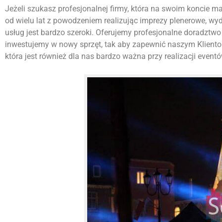
Jeżeli szukasz profesjonalnej firmy, która na swoim koncie ma w
od wielu lat z powodzeniem realizując imprezy plenerowe, w
usług jest bardzo szeroki. Oferujemy profesjonalne doradztwo 
inwestujemy w nowy sprzęt, tak aby zapewnić naszym Kliento
która jest również dla nas bardzo ważna przy realizacji eventó