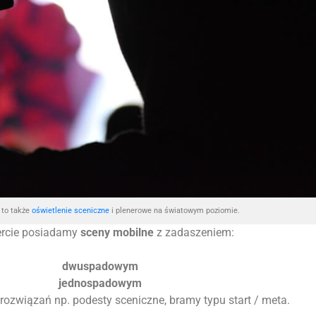
to także
oświetlenie sceniczne
i plenerowe na światowym poziomie.
ercie posiadamy
sceny mobilne
z zadaszeniem:
dwuspadowym
jednospadowym
 rozwiązań np. podesty sceniczne, bramy typu start / meta.