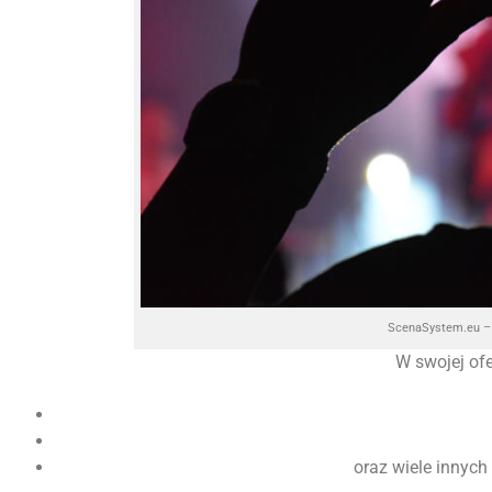
ScenaSystem.eu – 
W swojej of
oraz wiele innych