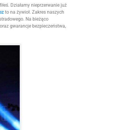
afiłeś. Działamy nieprzerwanie już
ez
to na żywioł. Zakres naszych
stradowego. Na bieżąco
 oraz gwarancje bezpieczeństwa,