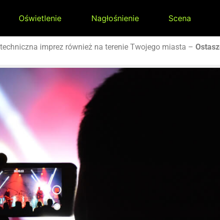
Oświetlenie
Nagłośnienie
Scena
techniczna imprez również na terenie Twojego miasta –
Ostas