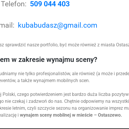
Telefon:
509 044 403
-mail:
kubabudasz@gmail.com
z sprawdzić nasze portfolio, być może również z miasta Ostasz
tem w zakresie wynajmu sceny?
udniamy nie tylko profesjonalistów, ale również (a może i prz
 eventów, a także wynajmem mobilnych scen.
 Polski, czego potwierdzeniem jest bardzo duża liczba pozytyw
go nie czekaj i zadzwoń do nas. Chętnie odpowiemy na wszystk
okresie letnim, czyli szczycie sezonu na organizowanie imprez 
alizację i
wynajem sceny mobilnej w mieście – Ostaszewo.