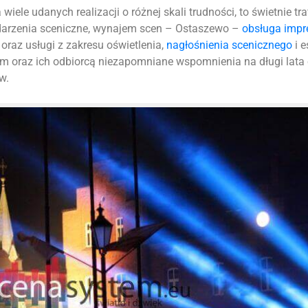
iele udanych realizacji o różnej skali trudności, to świetnie tr
ydarzenia sceniczne, wynajem scen – Ostaszewo –
obsługa impr
oraz usługi z zakresu oświetlenia,
nagłośnienia scenicznego
i e
m oraz ich odbiorcą niezapomniane wspomnienia na długi lata
w.