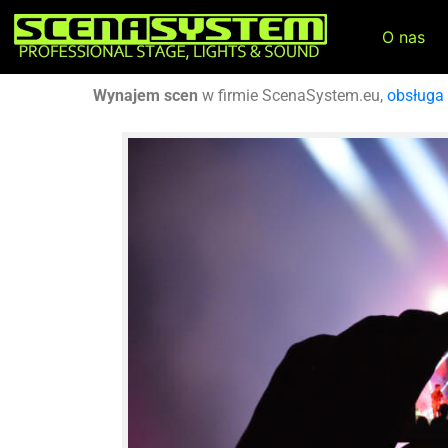
O nas
Wynajem scen
w firmie ScenaSystem.eu,
obsługa