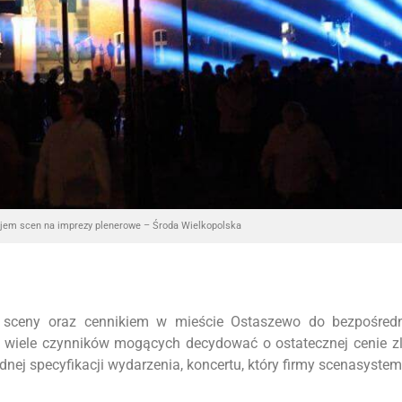
jem scen na imprezy plenerowe – Środa Wielkopolska
 sceny oraz cennikiem w mieście Ostaszewo do bezpośredn
o wiele czynników mogących decydować o ostatecznej cenie z
ej specyfikacji wydarzenia, koncertu, który firmy scenasyste