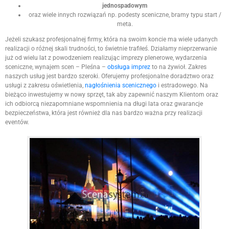
jednospadowym
oraz wiele innych rozwiązań np. podesty sceniczne, bramy typu start /
meta.
Jeżeli szukasz profesjonalnej firmy, która na swoim koncie ma wiele udanych
realizacji o różnej skali trudności, to świetnie trafiłeś. Działamy nieprzerwanie
już od wielu lat z powodzeniem realizując imprezy plenerowe, wydarzenia
sceniczne, wynajem scen – Pleśna –
obsługa imprez
to na żywioł. Zakres
naszych usług jest bardzo szeroki. Oferujemy profesjonalne doradztwo oraz
usługi z zakresu oświetlenia,
nagłośnienia scenicznego
i estradowego. Na
bieżąco inwestujemy w nowy sprzęt, tak aby zapewnić naszym Klientom oraz
ich odbiorcą niezapomniane wspomnienia na długi lata oraz gwarancje
bezpieczeństwa, która jest również dla nas bardzo ważna przy realizacji
eventów.