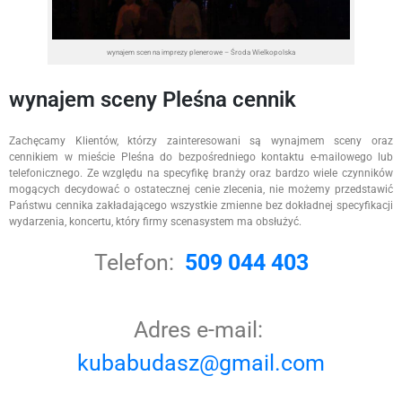
wynajem scen na imprezy plenerowe – Środa Wielkopolska
wynajem sceny Pleśna cennik
Zachęcamy Klientów, którzy zainteresowani są wynajmem sceny oraz
cennikiem w mieście Pleśna do bezpośredniego kontaktu e-mailowego lub
telefonicznego. Ze względu na specyfikę branży oraz bardzo wiele czynników
mogących decydować o ostatecznej cenie zlecenia, nie możemy przedstawić
Państwu cennika zakładającego wszystkie zmienne bez dokładnej specyfikacji
wydarzenia, koncertu, który firmy scenasystem ma obsłużyć.
Telefon:
509 044 403
Adres e-mail:
kubabudasz@gmail.com