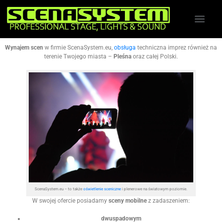
Wynajem scen
w firmie ScenaSystem.eu,
obsługa
techniczna imprez również na
terenie Twojego miasta –
Pleśna
oraz całej Polski.
ScenaSystem.eu – to także
oświetlenie sceniczne
i plenerowe na światowym poziomie.
W swojej ofercie posiadamy
sceny mobilne
z zadaszeniem:
dwuspadowym