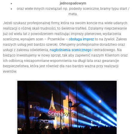
jednospadowym
oraz wiele innych rozwiązań np. podesty sceniczne, bramy typu start /
meta.
Jeżeli szukasz profesjonalnej firmy, która na swoim koncie ma wiele udanych
realizacji o różnej skali trudności, to świetnie trafiłeś. Działamy nieprzerwanie
już od wielu lat z powodzeniem realizując imprezy plenerowe, wydarzenia
sceniczne, wynajem scen – Przemków –
obsługa imprez
to na żywioł. Zakres
naszych usług jest bardzo szeroki. Oferujemy profesjonalne doradztwo oraz
usługi z zakresu oświetlenia,
nagłośnienia scenicznego
i estradowego. Na
bieżąco inwestujemy w nowy sprzęt, tak aby zapewnić naszym Klientom oraz
ich odbiorcą niezapomniane wspomnienia na długi lata oraz gwarancje
bezpieczeństwa, która jest również dla nas bardzo ważna przy realizacji
eventów.