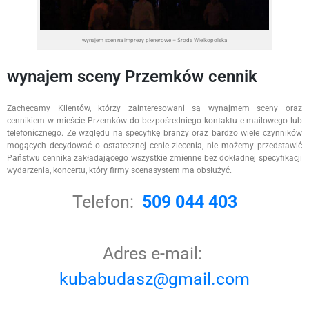
wynajem scen na imprezy plenerowe – Środa Wielkopolska
wynajem sceny Przemków cennik
Zachęcamy Klientów, którzy zainteresowani są wynajmem sceny oraz
cennikiem w mieście Przemków do bezpośredniego kontaktu e-mailowego lub
telefonicznego. Ze względu na specyfikę branży oraz bardzo wiele czynników
mogących decydować o ostatecznej cenie zlecenia, nie możemy przedstawić
Państwu cennika zakładającego wszystkie zmienne bez dokładnej specyfikacji
wydarzenia, koncertu, który firmy scenasystem ma obsłużyć.
Telefon:
509 044 403
Adres e-mail:
kubabudasz@gmail.com