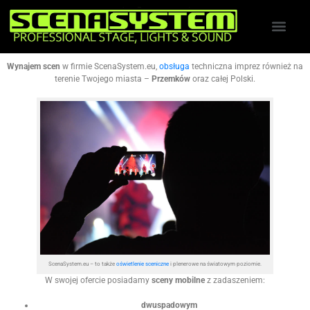
Wynajem scen
w firmie ScenaSystem.eu,
obsługa
techniczna imprez również na
terenie Twojego miasta –
Przemków
oraz całej Polski.
ScenaSystem.eu – to także
oświetlenie sceniczne
i plenerowe na światowym poziomie.
W swojej ofercie posiadamy
sceny mobilne
z zadaszeniem:
dwuspadowym