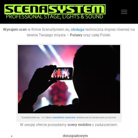
Wynajem scen
w firmie ScenaSystem.eu,
obsługa
techniczna imprez również na
terenie Twojego miasta –
Puławy
oraz całej Polski.
ScenaSystem.eu – to także
oświetlenie sceniczne
i plenerowe na światowym poziomie.
W swojej ofercie posiadamy
sceny mobilne
z zadaszeniem:
dwuspadowym