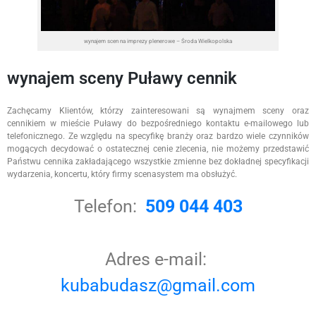
wynajem scen na imprezy plenerowe – Środa Wielkopolska
wynajem sceny Puławy cennik
Zachęcamy Klientów, którzy zainteresowani są wynajmem sceny oraz
cennikiem w mieście Puławy do bezpośredniego kontaktu e-mailowego lub
telefonicznego. Ze względu na specyfikę branży oraz bardzo wiele czynników
mogących decydować o ostatecznej cenie zlecenia, nie możemy przedstawić
Państwu cennika zakładającego wszystkie zmienne bez dokładnej specyfikacji
wydarzenia, koncertu, który firmy scenasystem ma obsłużyć.
Telefon:
509 044 403
Adres e-mail:
kubabudasz@gmail.com