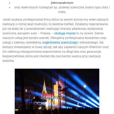
jednospadowym
oraz wiele innych rozwiązań np. podesty sceniczne, bramy typu start /
meta.
Jeżeli szukasz profesjonalnej firmy, która na swoim koncie ma wiele udanych
realizacji o różnej skali trudności, to świetnie trafiłeś. Działamy nieprzerwanie
już od wielu lat z powodzeniem realizując imprezy plenerowe, wydarzenia
sceniczne, wynajem scen – Puławy –
obsługa imprez
to na żywioł. Zakres
naszych usług jest bardzo szeroki. Oferujemy profesjonalne doradztwo oraz
usługi z zakresu oświetlenia,
nagłośnienia scenicznego
i estradowego. Na
bieżąco inwestujemy w nowy sprzęt, tak aby zapewnić naszym Klientom oraz
ich odbiorcą niezapomniane wspomnienia na długi lata oraz gwarancje
bezpieczeństwa, która jest również dla nas bardzo ważna przy realizacji
eventów.