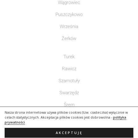
Wągrowiec
Puszczykowo
Września
Żerków
Turek
Rawicz
Szamotuły
Swarzędz
Śrem
Nasza strona internetowa używa plików cookies (tzw. ciasteczka) wyłącznie w
Słupca
celach statystycznych. Akceptacja plików cookies jest dobrowolna -
polityka
prywatności
AKCEPTUJĘ