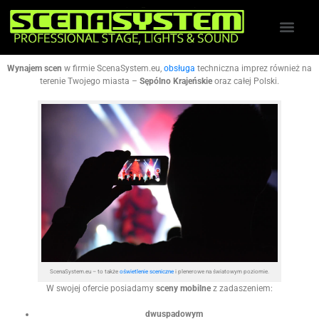
Wynajem scen
w firmie ScenaSystem.eu,
obsługa
techniczna imprez również na
terenie Twojego miasta –
Sępólno Krajeńskie
oraz całej Polski.
ScenaSystem.eu – to także
oświetlenie sceniczne
i plenerowe na światowym poziomie.
W swojej ofercie posiadamy
sceny mobilne
z zadaszeniem:
dwuspadowym