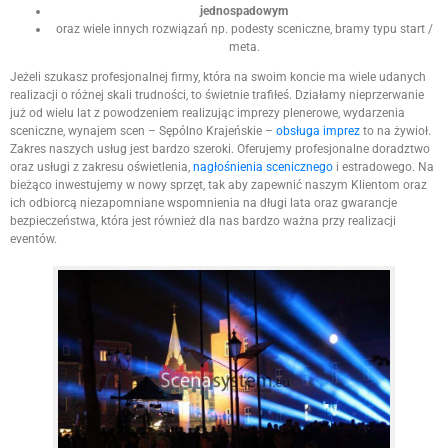
jednospadowym
oraz wiele innych rozwiązań np. podesty sceniczne, bramy typu start /
meta.
Jeżeli szukasz profesjonalnej firmy, która na swoim koncie ma wiele udanych
realizacji o różnej skali trudności, to świetnie trafiłeś. Działamy nieprzerwanie
już od wielu lat z powodzeniem realizując imprezy plenerowe, wydarzenia
sceniczne, wynajem scen – Sępólno Krajeńskie –
obsługa imprez
to na żywioł.
Zakres naszych usług jest bardzo szeroki. Oferujemy profesjonalne doradztwo
oraz usługi z zakresu oświetlenia,
nagłośnienia scenicznego
i estradowego. Na
bieżąco inwestujemy w nowy sprzęt, tak aby zapewnić naszym Klientom oraz
ich odbiorcą niezapomniane wspomnienia na długi lata oraz gwarancje
bezpieczeństwa, która jest również dla nas bardzo ważna przy realizacji
eventów.