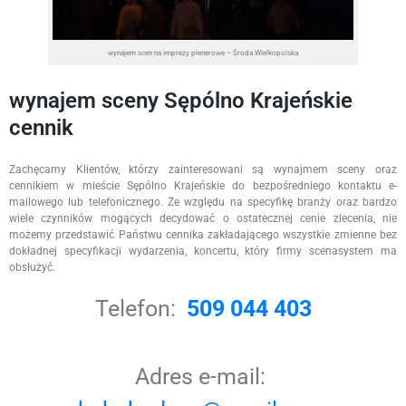
wynajem scen na imprezy plenerowe – Środa Wielkopolska
wynajem sceny Sępólno Krajeńskie
cennik
Zachęcamy Klientów, którzy zainteresowani są wynajmem sceny oraz
cennikiem w mieście Sępólno Krajeńskie do bezpośredniego kontaktu e-
mailowego lub telefonicznego. Ze względu na specyfikę branży oraz bardzo
wiele czynników mogących decydować o ostatecznej cenie zlecenia, nie
możemy przedstawić Państwu cennika zakładającego wszystkie zmienne bez
dokładnej specyfikacji wydarzenia, koncertu, który firmy scenasystem ma
obsłużyć.
Telefon:
509 044 403
Adres e-mail: