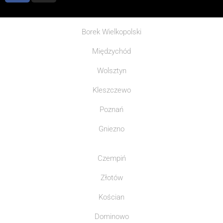
Borek Wielkopolski
Międzychód
Wolsztyn
Kleszczewo
Poznań
Gniezno
Czempiń
Złotów
Kościan
Dominowo