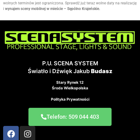
wolnych terminów jest ograniczona. Sprawdź już teraz wolne daty na realizację
i
wynajem sceny mobilnej w mieście – Sępólno Krajeńskie.
P.U. SCENA SYSTEM
Światło i Dźwięk Jakub
Budasz
Stary Rynek 12
Środa Wielkopolska
Polityka Prywatności
Telefon: 509 044 403