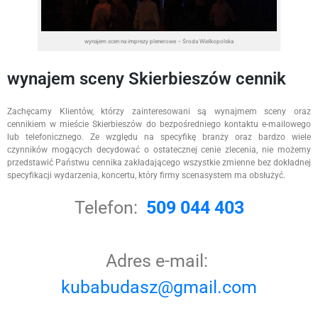
wynajem scen na imprezy plenerowe – Środa Wielkopolska
wynajem sceny Skierbieszów cennik
Zachęcamy Klientów, którzy zainteresowani są wynajmem sceny oraz
cennikiem w mieście Skierbieszów do bezpośredniego kontaktu e-mailowego
lub telefonicznego. Ze względu na specyfikę branży oraz bardzo wiele
czynników mogących decydować o ostatecznej cenie zlecenia, nie możemy
przedstawić Państwu cennika zakładającego wszystkie zmienne bez dokładnej
specyfikacji wydarzenia, koncertu, który firmy scenasystem ma obsłużyć.
Telefon:
509 044 403
Adres e-mail:
kubabudasz@gmail.com