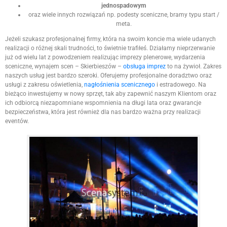
jednospadowym
oraz wiele innych rozwiązań np. podesty sceniczne, bramy typu start /
meta.
Jeżeli szukasz profesjonalnej firmy, która na swoim koncie ma wiele udanych
realizacji o różnej skali trudności, to świetnie trafiłeś. Działamy nieprzerwanie
już od wielu lat z powodzeniem realizując imprezy plenerowe, wydarzenia
sceniczne, wynajem scen – Skierbieszów –
obsługa imprez
to na żywioł. Zakres
naszych usług jest bardzo szeroki. Oferujemy profesjonalne doradztwo oraz
usługi z zakresu oświetlenia,
nagłośnienia scenicznego
i estradowego. Na
bieżąco inwestujemy w nowy sprzęt, tak aby zapewnić naszym Klientom oraz
ich odbiorcą niezapomniane wspomnienia na długi lata oraz gwarancje
bezpieczeństwa, która jest również dla nas bardzo ważna przy realizacji
eventów.