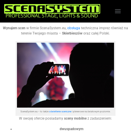
Wynajem scen
w firmie ScenaSystem.eu,
obsługa
techniczna imprez również na
terenie Twojego miasta –
Skierbieszów
oraz całej Polski.
ScenaSystem.eu – to także
oświetlenie sceniczne
i plenerowe na światowym poziomie.
W swojej ofercie posiadamy
sceny mobilne
z zadaszeniem:
dwuspadowym