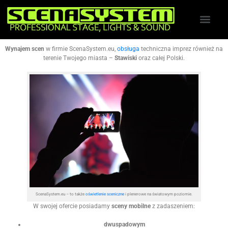
Wynajem scen
w firmie ScenaSystem.eu,
obsługa
techniczna imprez również na
terenie Twojego miasta –
Stawiski
oraz całej Polski.
ScenaSystem.eu – to także
oświetlenie sceniczne
i plenerowe na światowym poziomie.
W swojej ofercie posiadamy
sceny mobilne
z zadaszeniem:
dwuspadowym