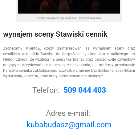
wynajem scen na imprezy plenerowe – Środa Wielkopolska
wynajem sceny Stawiski cennik
Zachęcamy Klientów, którzy zainteresowani są wynajmem sceny oraz
cennikiem w mieście Stawiski do bezpośredniego kontaktu e-mailowego lub
telefonicznego. Ze względu na specyfikę branży oraz bardzo wiele czynników
mogących decydować o ostatecznej cenie zlecenia, nie możemy przedstawić
Państwu cennika zakładającego wszystkie zmienne bez dokładnej specyfikacji
wydarzenia, koncertu, który firmy scenasystem ma obsłużyć.
Telefon:
509 044 403
Adres e-mail:
kubabudasz@gmail.com