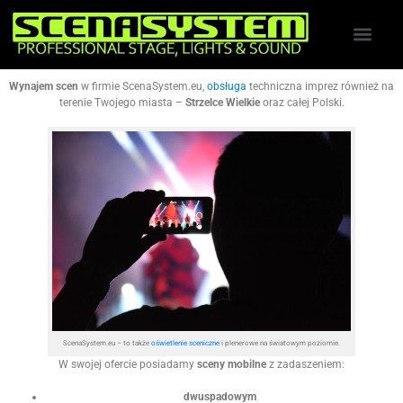
Wynajem scen
w firmie ScenaSystem.eu,
obsługa
techniczna imprez również na
terenie Twojego miasta –
Strzelce Wielkie
oraz całej Polski.
ScenaSystem.eu – to także
oświetlenie sceniczne
i plenerowe na światowym poziomie.
W swojej ofercie posiadamy
sceny mobilne
z zadaszeniem:
dwuspadowym