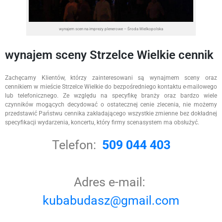
wynajem scen na imprezy plenerowe – Środa Wielkopolska
wynajem sceny Strzelce Wielkie cennik
Zachęcamy Klientów, którzy zainteresowani są wynajmem sceny oraz
cennikiem w mieście Strzelce Wielkie do bezpośredniego kontaktu e-mailowego
lub telefonicznego. Ze względu na specyfikę branży oraz bardzo wiele
czynników mogących decydować o ostatecznej cenie zlecenia, nie możemy
przedstawić Państwu cennika zakładającego wszystkie zmienne bez dokładnej
specyfikacji wydarzenia, koncertu, który firmy scenasystem ma obsłużyć.
Telefon:
509 044 403
Adres e-mail:
kubabudasz@gmail.com