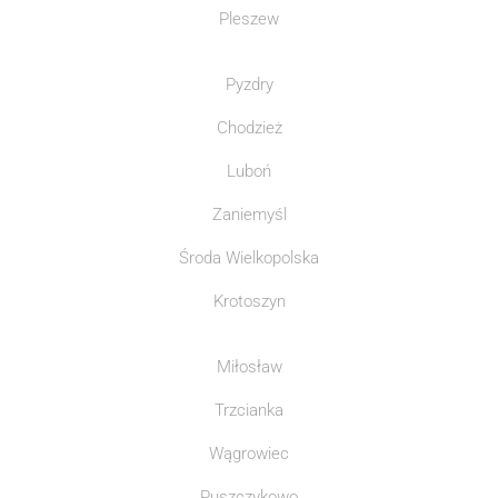
Pleszew
Pyzdry
Chodzież
Luboń
Zaniemyśl
Środa Wielkopolska
Krotoszyn
Miłosław
Trzcianka
Wągrowiec
Puszczykowo