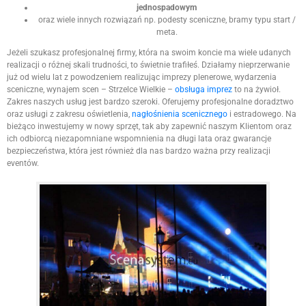
jednospadowym
oraz wiele innych rozwiązań np. podesty sceniczne, bramy typu start /
meta.
Jeżeli szukasz profesjonalnej firmy, która na swoim koncie ma wiele udanych
realizacji o różnej skali trudności, to świetnie trafiłeś. Działamy nieprzerwanie
już od wielu lat z powodzeniem realizując imprezy plenerowe, wydarzenia
sceniczne, wynajem scen – Strzelce Wielkie –
obsługa imprez
to na żywioł.
Zakres naszych usług jest bardzo szeroki. Oferujemy profesjonalne doradztwo
oraz usługi z zakresu oświetlenia,
nagłośnienia scenicznego
i estradowego. Na
bieżąco inwestujemy w nowy sprzęt, tak aby zapewnić naszym Klientom oraz
ich odbiorcą niezapomniane wspomnienia na długi lata oraz gwarancje
bezpieczeństwa, która jest również dla nas bardzo ważna przy realizacji
eventów.