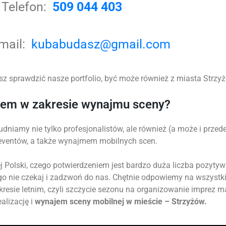
Telefon:
509 044 403
-mail:
kubabudasz@gmail.com
z sprawdzić nasze portfolio, być może również z miasta Strzyżó
tem w zakresie wynajmu sceny?
udniamy nie tylko profesjonalistów, ale również (a może i prz
 eventów, a także wynajmem mobilnych scen.
 Polski, czego potwierdzeniem jest bardzo duża liczba pozytyw
go nie czekaj i zadzwoń do nas. Chętnie odpowiemy na wszystk
okresie letnim, czyli szczycie sezonu na organizowanie imprez 
alizację i
wynajem sceny mobilnej w mieście – Strzyżów.