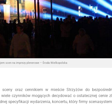
jem scen na imprezy plenerowe – Środa Wielkopolska
 sceny oraz cennikiem w mieście Strzyżów do bezpośredn
o wiele czynników mogących decydować o ostatecznej cenie z
ej specyfikacji wydarzenia, koncertu, który firmy scenasyste