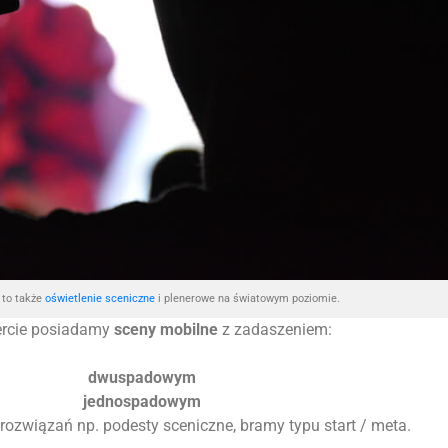
to także
oświetlenie sceniczne
i plenerowe na światowym poziomie.
ercie posiadamy
sceny mobilne
z zadaszeniem:
dwuspadowym
jednospadowym
 rozwiązań np. podesty sceniczne, bramy typu start / meta.