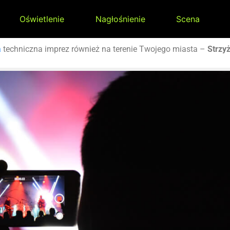
Oświetlenie
Nagłośnienie
Scena
a
techniczna imprez również na terenie Twojego miasta –
Strzy