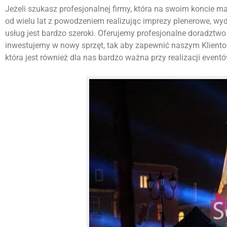
Jeżeli szukasz profesjonalnej firmy, która na swoim koncie ma w
od wielu lat z powodzeniem realizując imprezy plenerowe, w
usług jest bardzo szeroki. Oferujemy profesjonalne doradztwo 
inwestujemy w nowy sprzęt, tak aby zapewnić naszym Kliento
która jest również dla nas bardzo ważna przy realizacji eventó