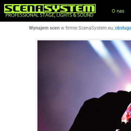
O nas
Wynajem scen
w firmie ScenaSystem.eu,
obsług