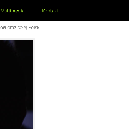
Multimedia
Kontakt
żów
oraz całej Polski.