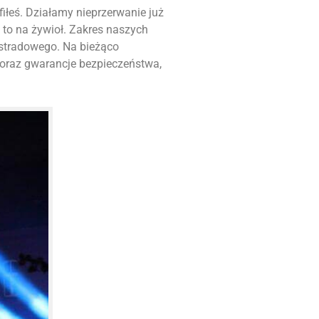
afiłeś. Działamy nieprzerwanie już
to na żywioł. Zakres naszych
stradowego. Na bieżąco
 oraz gwarancje bezpieczeństwa,