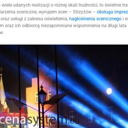
iele udanych realizacji o różnej skali trudności, to świetnie tr
ydarzenia sceniczne, wynajem scen – Strzyżów –
obsługa imprez
oraz usługi z zakresu oświetlenia,
nagłośnienia scenicznego
i e
m oraz ich odbiorcą niezapomniane wspomnienia na długi lata
w.