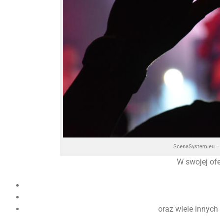
ScenaSystem.eu – 
W swojej of
oraz wiele innych