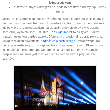
jednospadowym
oraz wiele innych rozwiązań np. podesty sceniczne, bramy typu start /
meta.
Jeżeli szukasz profesjonalnej firmy, która na swoim koncie ma wiele udanych
realizacji o różnej skali trudności, to świetnie trafiłeś. Działamy nieprzerwanie
już od wielu lat z powodzeniem realizując imprezy plenerowe, wydarzenia
sceniczne, wynajem scen – Suszec –
obsługa imprez
to na żywioł. Zakres
naszych usług jest bardzo szeroki. Oferujemy profesjonalne doradztwo oraz
usługi z zakresu oświetlenia,
nagłośnienia scenicznego
i estradowego. Na
bieżąco inwestujemy w nowy sprzęt, tak aby zapewnić naszym Klientom oraz
ich odbiorcą niezapomniane wspomnienia na długi lata oraz gwarancje
bezpieczeństwa, która jest również dla nas bardzo ważna przy realizacji
eventów.