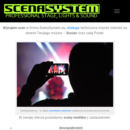
Wynajem scen
w firmie ScenaSystem.eu,
obsługa
techniczna imprez również na
terenie Twojego miasta –
Suszec
oraz całej Polski.
ScenaSystem.eu – to także
oświetlenie sceniczne
i plenerowe na światowym poziomie.
W swojej ofercie posiadamy
sceny mobilne
z zadaszeniem:
dwuspadowym