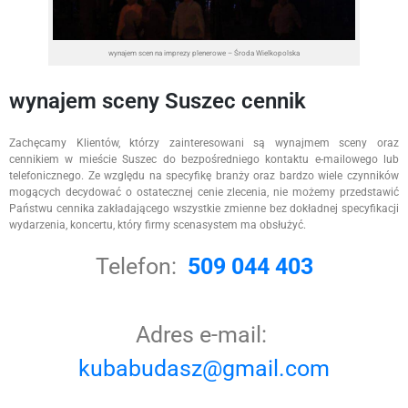
wynajem scen na imprezy plenerowe – Środa Wielkopolska
wynajem sceny Suszec cennik
Zachęcamy Klientów, którzy zainteresowani są wynajmem sceny oraz
cennikiem w mieście Suszec do bezpośredniego kontaktu e-mailowego lub
telefonicznego. Ze względu na specyfikę branży oraz bardzo wiele czynników
mogących decydować o ostatecznej cenie zlecenia, nie możemy przedstawić
Państwu cennika zakładającego wszystkie zmienne bez dokładnej specyfikacji
wydarzenia, koncertu, który firmy scenasystem ma obsłużyć.
Telefon:
509 044 403
Adres e-mail:
kubabudasz@gmail.com