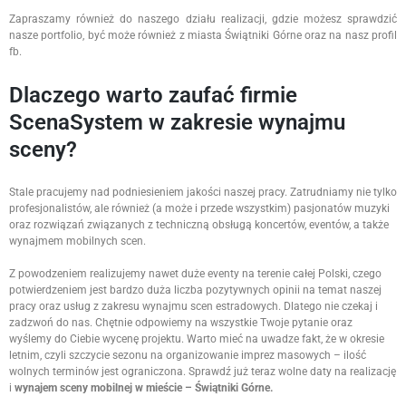
Zapraszamy również do naszego działu realizacji, gdzie możesz sprawdzić
nasze portfolio, być może również z miasta Świątniki Górne oraz na nasz profil
fb.
Dlaczego warto zaufać firmie
ScenaSystem w zakresie wynajmu
sceny?
Stale pracujemy nad podniesieniem jakości naszej pracy. Zatrudniamy nie tylko
profesjonalistów, ale również (a może i przede wszystkim) pasjonatów muzyki
oraz rozwiązań związanych z techniczną obsługą koncertów, eventów, a także
wynajmem mobilnych scen.
Z powodzeniem realizujemy nawet duże eventy na terenie całej Polski, czego
potwierdzeniem jest bardzo duża liczba pozytywnych opinii na temat naszej
pracy oraz usług z zakresu wynajmu scen estradowych. Dlatego nie czekaj i
zadzwoń do nas. Chętnie odpowiemy na wszystkie Twoje pytanie oraz
wyślemy do Ciebie wycenę projektu. Warto mieć na uwadze fakt, że w okresie
letnim, czyli szczycie sezonu na organizowanie imprez masowych – ilość
wolnych terminów jest ograniczona. Sprawdź już teraz wolne daty na realizację
i
wynajem sceny mobilnej w mieście – Świątniki Górne.