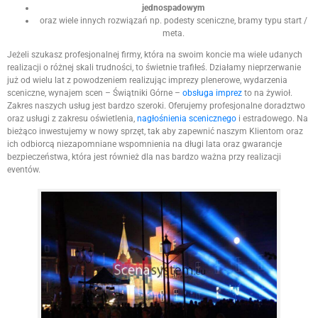
jednospadowym
oraz wiele innych rozwiązań np. podesty sceniczne, bramy typu start /
meta.
Jeżeli szukasz profesjonalnej firmy, która na swoim koncie ma wiele udanych
realizacji o różnej skali trudności, to świetnie trafiłeś. Działamy nieprzerwanie
już od wielu lat z powodzeniem realizując imprezy plenerowe, wydarzenia
sceniczne, wynajem scen – Świątniki Górne –
obsługa imprez
to na żywioł.
Zakres naszych usług jest bardzo szeroki. Oferujemy profesjonalne doradztwo
oraz usługi z zakresu oświetlenia,
nagłośnienia scenicznego
i estradowego. Na
bieżąco inwestujemy w nowy sprzęt, tak aby zapewnić naszym Klientom oraz
ich odbiorcą niezapomniane wspomnienia na długi lata oraz gwarancje
bezpieczeństwa, która jest również dla nas bardzo ważna przy realizacji
eventów.