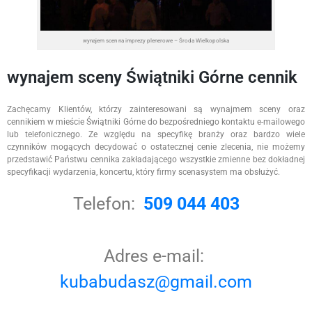
wynajem scen na imprezy plenerowe – Środa Wielkopolska
wynajem sceny Świątniki Górne cennik
Zachęcamy Klientów, którzy zainteresowani są wynajmem sceny oraz
cennikiem w mieście Świątniki Górne do bezpośredniego kontaktu e-mailowego
lub telefonicznego. Ze względu na specyfikę branży oraz bardzo wiele
czynników mogących decydować o ostatecznej cenie zlecenia, nie możemy
przedstawić Państwu cennika zakładającego wszystkie zmienne bez dokładnej
specyfikacji wydarzenia, koncertu, który firmy scenasystem ma obsłużyć.
Telefon:
509 044 403
Adres e-mail:
kubabudasz@gmail.com