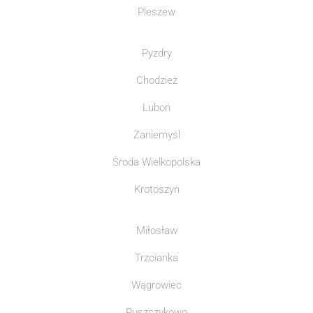
Pleszew
Pyzdry
Chodzież
Luboń
Zaniemyśl
Środa Wielkopolska
Krotoszyn
Miłosław
Trzcianka
Wągrowiec
Puszczykowo