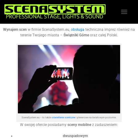
Wynajem scen
w firmie ScenaSystem.eu,
obsługa
techniczna imprez również na
terenie Twojego miasta –
Świątniki Górne
oraz całej Polski.
ScenaSystem.eu – to także
oświetlenie sceniczne
i plenerowe na światowym poziomie.
W swojej ofercie posiadamy
sceny mobilne
z zadaszeniem:
dwuspadowym