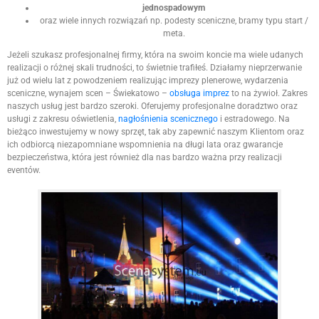
jednospadowym
oraz wiele innych rozwiązań np. podesty sceniczne, bramy typu start /
meta.
Jeżeli szukasz profesjonalnej firmy, która na swoim koncie ma wiele udanych
realizacji o różnej skali trudności, to świetnie trafiłeś. Działamy nieprzerwanie
już od wielu lat z powodzeniem realizując imprezy plenerowe, wydarzenia
sceniczne, wynajem scen – Świekatowo –
obsługa imprez
to na żywioł. Zakres
naszych usług jest bardzo szeroki. Oferujemy profesjonalne doradztwo oraz
usługi z zakresu oświetlenia,
nagłośnienia scenicznego
i estradowego. Na
bieżąco inwestujemy w nowy sprzęt, tak aby zapewnić naszym Klientom oraz
ich odbiorcą niezapomniane wspomnienia na długi lata oraz gwarancje
bezpieczeństwa, która jest również dla nas bardzo ważna przy realizacji
eventów.