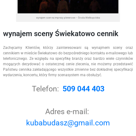
wynajem scen na imprezy plenerowe – Środa Wielkopolska
wynajem sceny Świekatowo cennik
Zachęcamy Klientów, którzy zainteresowani są wynajmem sceny oraz
cennikiem w mieście Świekatowo do bezpośredniego kontaktu e-mailowego lub
telefonicznego. Ze względu na specyfikę branży oraz bardzo wiele czynników
mogących decydować o ostatecznej cenie zlecenia, nie możemy przedstawić
Państwu cennika zakładającego wszystkie zmienne bez dokładnej specyfikacji
wydarzenia, koncertu, który firmy scenasystem ma obsłużyć.
Telefon:
509 044 403
Adres e-mail:
kubabudasz@gmail.com