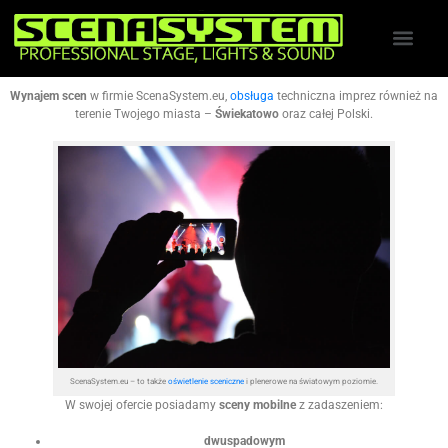
Wynajem scen
w firmie ScenaSystem.eu,
obsługa
techniczna imprez również na
terenie Twojego miasta –
Świekatowo
oraz całej Polski.
ScenaSystem.eu – to także
oświetlenie sceniczne
i plenerowe na światowym poziomie.
W swojej ofercie posiadamy
sceny mobilne
z zadaszeniem:
dwuspadowym