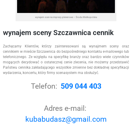
wynajem scen na imprezy plenerowe – Środa Wielkopolska
wynajem sceny Szczawnica cennik
Zachęcamy Klientów, którzy zainteresowani są wynajmem sceny oraz
cennikiem w mieście Szczawnica do bezpośredniego kontaktu e-mailowego lub
telefonicznego. Ze względu na specyfikę branży oraz bardzo wiele czynników
mogących decydować o ostatecznej cenie zlecenia, nie możemy przedstawić
Państwu cennika zakładającego wszystkie zmienne bez dokładnej specyfikacji
wydarzenia, koncertu, który firmy scenasystem ma obsłużyć.
Telefon:
509 044 403
Adres e-mail:
kubabudasz@gmail.com