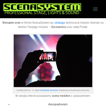
Wynajem scen
w firmie ScenaSystem.eu,
obsługa
techniczna imprez również na
terenie Twojego miasta –
Szczawnica
oraz całej Polski.
ScenaSystem.eu – to także
oświetlenie sceniczne
i plenerowe na światowym poziomie.
W swojej ofercie posiadamy
sceny mobilne
z zadaszeniem:
dwuspadowym