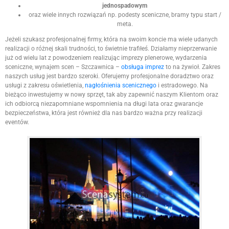
jednospadowym
oraz wiele innych rozwiązań np. podesty sceniczne, bramy typu start /
meta.
Jeżeli szukasz profesjonalnej firmy, która na swoim koncie ma wiele udanych
realizacji o różnej skali trudności, to świetnie trafiłeś. Działamy nieprzerwanie
już od wielu lat z powodzeniem realizując imprezy plenerowe, wydarzenia
sceniczne, wynajem scen – Szczawnica –
obsługa imprez
to na żywioł. Zakres
naszych usług jest bardzo szeroki. Oferujemy profesjonalne doradztwo oraz
usługi z zakresu oświetlenia,
nagłośnienia scenicznego
i estradowego. Na
bieżąco inwestujemy w nowy sprzęt, tak aby zapewnić naszym Klientom oraz
ich odbiorcą niezapomniane wspomnienia na długi lata oraz gwarancje
bezpieczeństwa, która jest również dla nas bardzo ważna przy realizacji
eventów.