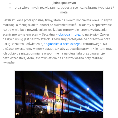
jednospadowym
oraz wiele innych rozwiązań np. podesty sceniczne, bramy typu start /
meta.
Jeżeli szukasz profesjonalnej firmy, która na swoim koncie ma wiele udanych
realizacji o różnej skali trudności, to świetnie trafiłeś. Działamy nieprzerwanie
już od wielu lat z powodzeniem realizując imprezy plenerowe, wydarzenia
sceniczne, wynajem scen – Szczytna –
obsługa imprez
to na żywioł. Zakres
naszych usług jest bardzo szeroki. Oferujemy profesjonalne doradztwo oraz
usługi z zakresu oświetlenia,
nagłośnienia scenicznego
i estradowego. Na
bieżąco inwestujemy w nowy sprzęt, tak aby zapewnić naszym Klientom oraz
ich odbiorcą niezapomniane wspomnienia na długi lata oraz gwarancje
bezpieczeństwa, która jest również dla nas bardzo ważna przy realizacji
eventów.