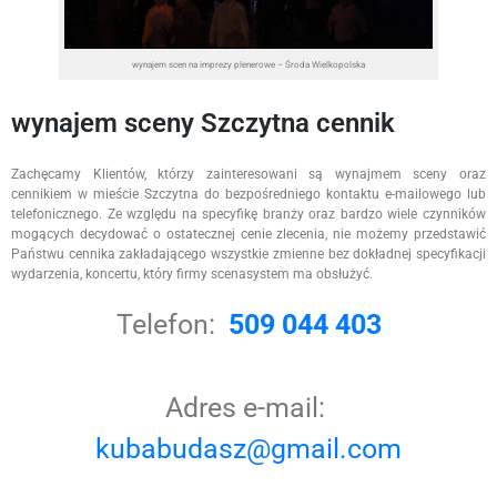
wynajem scen na imprezy plenerowe – Środa Wielkopolska
wynajem sceny Szczytna cennik
Zachęcamy Klientów, którzy zainteresowani są wynajmem sceny oraz
cennikiem w mieście Szczytna do bezpośredniego kontaktu e-mailowego lub
telefonicznego. Ze względu na specyfikę branży oraz bardzo wiele czynników
mogących decydować o ostatecznej cenie zlecenia, nie możemy przedstawić
Państwu cennika zakładającego wszystkie zmienne bez dokładnej specyfikacji
wydarzenia, koncertu, który firmy scenasystem ma obsłużyć.
Telefon:
509 044 403
Adres e-mail:
kubabudasz@gmail.com