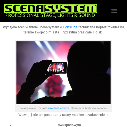
Wynajem scen
w firmie ScenaSystem.eu,
obsługa
techniczna imprez również na
terenie Twojego miasta –
Szczytna
oraz całej Polski.
ScenaSystem.eu – to także
oświetlenie sceniczne
i plenerowe na światowym poziomie.
W swojej ofercie posiadamy
sceny mobilne
z zadaszeniem:
dwuspadowym